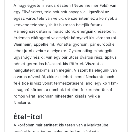
A nagy egyetemi városrészben (Neuenheimer Feld) van
egy Füvészkert, tele sok-sok papagájjal. Igazából az
egész város tele van velük, de szerintem ez a környék a
kedvenc telephelyük. Itt biztosan beléjük futunk.
Ha még ezek után is marad időnk, energiánk nézelődni,
érdemes ellátogatni valamelyik környező kis városba (pl.
Weinheim, Eppelheim). Vonattal gyorsan, pár euróból el
lehet jutni ezekre a helyekre. Gyakorlatilag mindegyik
úgyanúgy néz ki: van egy pár utcás óvárosi rész, tipikus
német gerendás házakkal, kis főtérrel. Viszont a
hangulatért maximálisan megéri. Viszont ha elegünk van
a város nézésből, akkor el lehet menni Neckarsteinach
felé (ide is visz vonat természetesen), ahol egy kb 1 km-
s sugarú körben, a dombok tetején, felkereshetünk 4
romos várat, ahonnan hihetetlen kilátás nyílik a
Neckarra.
Étel-ital
A korábban már említett kis téren van a Marktstübel
nevű étterem, innen melegen tudom ajánlani a