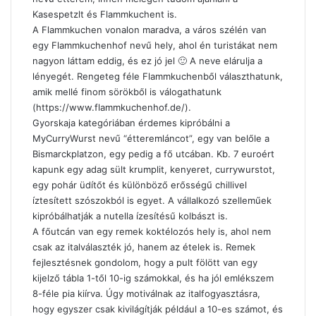
Kasespetzlt és Flammkuchent is.
A Flammkuchen vonalon maradva, a város szélén van
egy Flammkuchenhof nevű hely, ahol én turistákat nem
nagyon láttam eddig, és ez jó jel 🙂 A neve elárulja a
lényegét. Rengeteg féle Flammkuchenből választhatunk,
amik mellé finom sörökből is válogathatunk
(
https://www.flammkuchenhof.de/
).
Gyorskaja kategóriában érdemes kipróbálni a
MyCurryWurst nevű “étteremláncot”, egy van belőle a
Bismarckplatzon, egy pedig a fő utcában. Kb. 7 euroért
kapunk egy adag sült krumplit, kenyeret, currywurstot,
egy pohár üdítőt és különböző erősségű chillivel
íztesített szószokból is egyet. A vállalkozó szelleműek
kipróbálhatják a nutella ízesítésű kolbászt is.
A főutcán van egy remek koktélozós hely is, ahol nem
csak az italválaszték jó, hanem az ételek is. Remek
fejlesztésnek gondolom, hogy a pult fölött van egy
kijelző tábla 1-től 10-ig számokkal, és ha jól emlékszem
8-féle pia kiírva. Úgy motiválnak az italfogyasztásra,
hogy egyszer csak kivilágítják például a 10-es számot, és