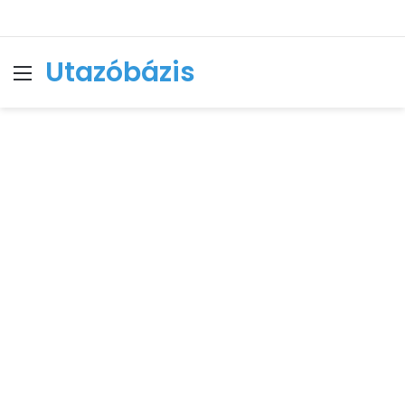
Utazóbázis
Menu
Se