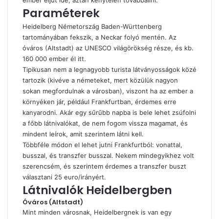
ember eljut ide, aztán kénytelen továbbállni.
Paraméterek
Heidelberg Németország Baden-Württenberg
tartományában fekszik, a Neckar folyó mentén. Az
óváros (Altstadt) az UNESCO világörökség része, és kb.
160 000 ember él itt.
Tipikusan nem a legnagyobb turista látványosságok közé
tartozik (kivéve a németeket, mert közülük nagyon
sokan megfordulnak a városban), viszont ha az ember a
környéken jár, például Frankfurtban, érdemes erre
kanyarodni. Akár egy sűrűbb napba is bele lehet zsúfolni
a főbb látnivalókat, de nem fogom vissza magamat, és
mindent leírok, amit szerintem látni kell.
Többféle módon el lehet jutni Frankfurtból: vonattal,
busszal, és transzfer busszal. Nekem mindegyikhez volt
szerencsém, és szerintem érdemes a transzfer buszt
választani 25 euro/irányért.
Látnivalók Heidelbergben
Óváros (Altstadt)
Mint minden városnak, Heidelbergnek is van egy