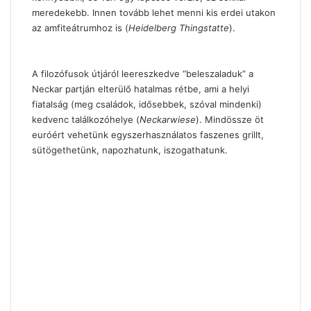
meredekebb. Innen tovább lehet menni kis erdei utakon
az amfiteátrumhoz is (
Heidelberg Thingstatte
).
A filozófusok útjáról leereszkedve “beleszaladuk” a
Neckar partján elterülő hatalmas rétbe, ami a helyi
fiatalság (meg családok, idősebbek, szóval mindenki)
kedvenc találkozóhelye (
Neckarwiese
). Mindössze öt
euróért vehetünk egyszerhasználatos faszenes grillt,
sütögethetünk, napozhatunk, iszogathatunk.