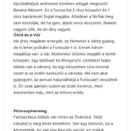
kipróbálhatjuk anémetek körében eléggé megosztó
Banana Weizent. Ez a furcsa ital 2 rész búzasört és 1
rész banánlevet foglal magába. Általában a férfiak meg
sem kóstolják, de ha igen, abból nincs köszönet. Nekem
nagyon ízlik, de én lány vagyok.
Óhíd és a Vár
Aki érez magában energiát, az felmehet a Várba gyalog,
de ki lehet próbálni a Funicular-t is. Ennek három
megállója van: a Vár, Molkenkur (köztes megálló a domb
közepén, egy büfével) és Königstuhl. Utóbbiról teljes
kilátás van a városra, és egy kényelmes túra útvonal
vezet le az erdőn keresztül a városba. Aki nem akar
gyalogolni, az persze használhatja a Funiculart visszafelé
is. Én csak ajánlani tudom az erdei ösvényt, mert
érezhetően más, mint az itthoni erdők.
Philosophenweg
Fantasztikus kilátás van innen az Óvárosra. Több
irányból is meg lehet közelíteni. Van egy betonút, ez a
könnyebbik, és van egy lépcsős verzió, ez sokkal