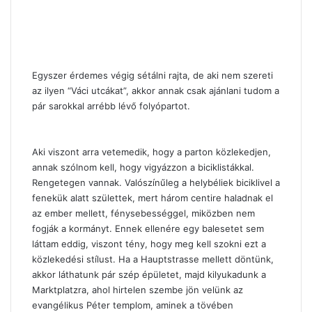
Egyszer érdemes végig sétálni rajta, de aki nem szereti
az ilyen “Váci utcákat”, akkor annak csak ajánlani tudom a
pár sarokkal arrébb lévő folyópartot.
Aki viszont arra vetemedik, hogy a parton közlekedjen,
annak szólnom kell, hogy vigyázzon a biciklistákkal.
Rengetegen vannak. Valószínűleg a helybéliek biciklivel a
fenekük alatt születtek, mert három centire haladnak el
az ember mellett, fénysebességgel, miközben nem
fogják a kormányt. Ennek ellenére egy balesetet sem
láttam eddig, viszont tény, hogy meg kell szokni ezt a
közlekedési stílust. Ha a Hauptstrasse mellett döntünk,
akkor láthatunk pár szép épületet, majd kilyukadunk a
Marktplatzra, ahol hirtelen szembe jön velünk az
evangélikus Péter templom, aminek a tövében