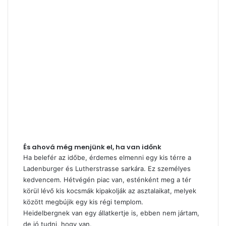
És ahová még menjünk el, ha van időnk
Ha belefér az időbe, érdemes elmenni egy kis térre a
Ladenburger és Lutherstrasse sarkára. Ez személyes
kedvencem. Hétvégén piac van, esténként meg a tér
körül lévő kis kocsmák kipakolják az asztalaikat, melyek
között megbújik egy kis régi templom.
Heidelbergnek van egy állatkertje is, ebben nem jártam,
de jó tudni, hogy van.