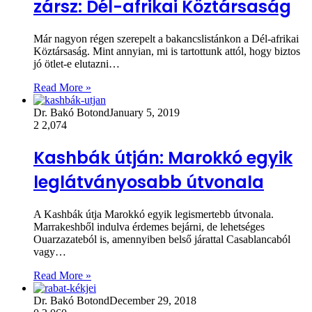
zársz: Dél-afrikai Köztársaság
Már nagyon régen szerepelt a bakancslistánkon a Dél-afrikai
Köztársaság. Mint annyian, mi is tartottunk attól, hogy biztos
jó ötlet-e elutazni…
Read More »
Dr. Bakó Botond
January 5, 2019
2
2,074
Kashbák útján: Marokkó egyik
leglátványosabb útvonala
A Kashbák útja Marokkó egyik legismertebb útvonala.
Marrakeshből indulva érdemes bejárni, de lehetséges
Ouarzazateból is, amennyiben belső járattal Casablancaból
vagy…
Read More »
Dr. Bakó Botond
December 29, 2018