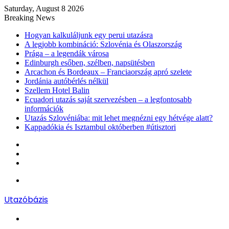
Saturday, August 8 2026
Breaking News
Hogyan kalkuláljunk egy perui utazásra
A legjobb kombináció: Szlovénia és Olaszország
Prága – a legendák városa
Edinburgh esőben, szélben, napsütésben
Arcachon és Bordeaux – Franciaország apró szelete
Jordánia autóbérlés nélkül
Szellem Hotel Balin
Ecuadori utazás saját szervezésben – a legfontosabb
információk
Utazás Szlovéniába: mit lehet megnézni egy hétvége alatt?
Kappadókia és Isztambul októberben #útisztori
Log
In
Random
Article
Sidebar
Menu
Utazóbázis
Search
for