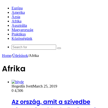
Európa
Amerika
Ázsia
Afrika
Ausztrália
Magyarország
Praktikus
Közösségünk
Search
for
Home
/
Útleírások
/
Afrika
Afrika
Hegedűs Ivett
March 25, 2019
0
4,506
Az ország, amit a szívedbe