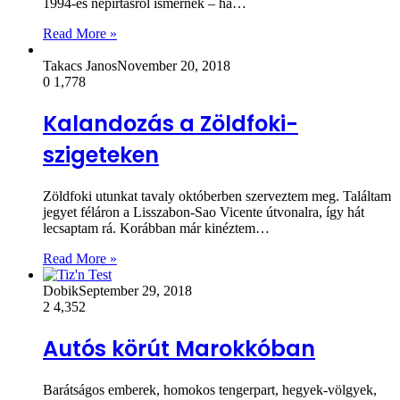
1994-es népirtásról ismernek – ha…
Read More »
Takacs Janos
November 20, 2018
0
1,778
Kalandozás a Zöldfoki-
szigeteken
Zöldfoki utunkat tavaly októberben szerveztem meg. Találtam
jegyet féláron a Lisszabon-Sao Vicente útvonalra, így hát
lecsaptam rá. Korábban már kinéztem…
Read More »
Dobik
September 29, 2018
2
4,352
Autós körút Marokkóban
Barátságos emberek, homokos tengerpart, hegyek-völgyek,