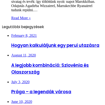
sivatag és tevék: így töltöttünk nyolc napot Marokkóban.
Odajutás Agadirba Wizzairrel, Marrakechbe Ryanairrel
tudunk repülni.…
Read More »
Legutóbbi bejegyzések
February 8, 2021
Hogyan kalkuláljunk egy perui utazásra
August 11, 2020
A legjobb kombináció: Szlovénia és
Olaszország
July 3, 2020
Prága – a legendák városa
June 10, 2020