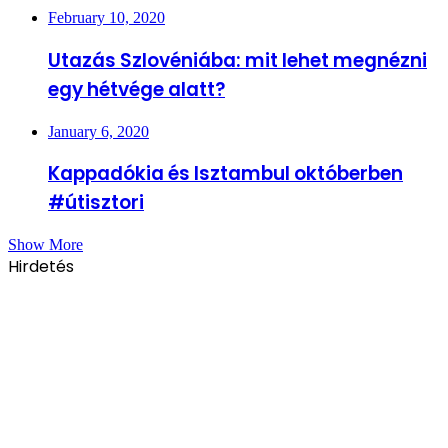
February 10, 2020
Utazás Szlovéniába: mit lehet megnézni
egy hétvége alatt?
January 6, 2020
Kappadókia és Isztambul októberben
#útisztori
Show More
Hirdetés