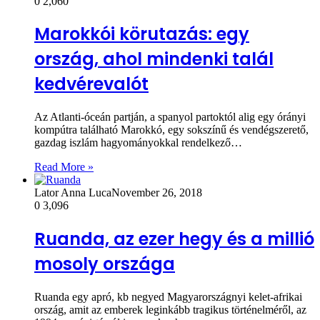
0
2,060
Marokkói körutazás: egy
ország, ahol mindenki talál
kedvérevalót
Az Atlanti-óceán partján, a spanyol partoktól alig egy órányi
kompútra található Marokkó, egy sokszínű és vendégszerető,
gazdag iszlám hagyományokkal rendelkező…
Read More »
Lator Anna Luca
November 26, 2018
0
3,096
Ruanda, az ezer hegy és a millió
mosoly országa
Ruanda egy apró, kb negyed Magyarországnyi kelet-afrikai
ország, amit az emberek leginkább tragikus történelméről, az