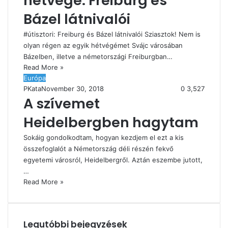
hétvége: Freiburg és
Bázel látnivalói
#útisztori: Freiburg és Bázel látnivalói Sziasztok! Nem is
olyan régen az egyik hétvégémet Svájc városában
Bázelben, illetve a németországi Freiburgban…
Read More »
Európa
PKata
November 30, 2018
0
3,527
A szívemet
Heidelbergben hagytam
Sokáig gondolkodtam, hogyan kezdjem el ezt a kis
összefoglalót a Németország déli részén fekvő
egyetemi városról, Heidelbergről. Aztán eszembe jutott,
…
Read More »
Legutóbbi bejegyzések