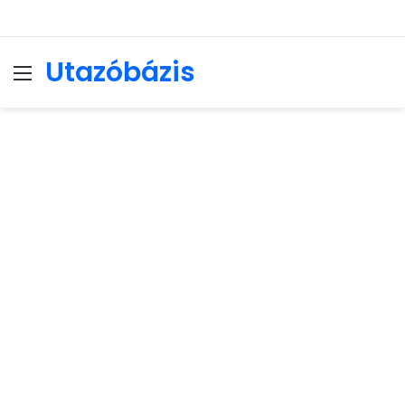
Utazóbázis
Menu
Se