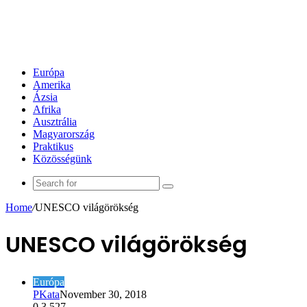
Európa
Amerika
Ázsia
Afrika
Ausztrália
Magyarország
Praktikus
Közösségünk
Search
for
Home
/
UNESCO világörökség
UNESCO világörökség
Európa
PKata
November 30, 2018
0
3,527