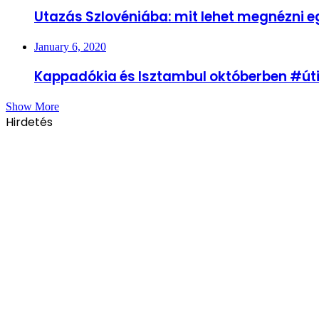
Utazás Szlovéniába: mit lehet megnézni e
January 6, 2020
Kappadókia és Isztambul októberben #úti
Show More
Hirdetés