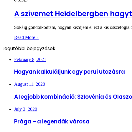
A szívemet Heidelbergben hag
Sokáig gondolkodtam, hogyan kezdjem el ezt a kis összefoglaló
Read More »
Legutóbbi bejegyzések
February 8, 2021
Hogyan kalkuláljunk egy perui utazásra
August 11, 2020
A legjobb kombináció: Szlovénia és Olasz
July 3, 2020
Prága – a legendák városa