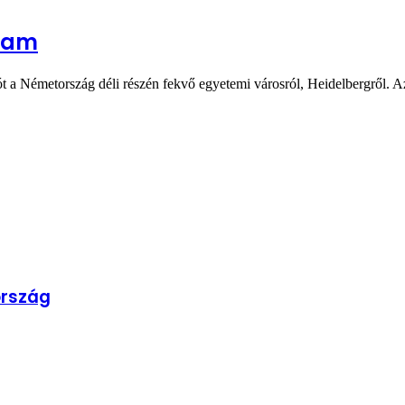
ytam
t a Németország déli részén fekvő egyetemi városról, Heidelbergről. 
ország