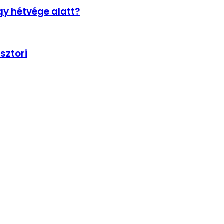
gy hétvége alatt?
sztori