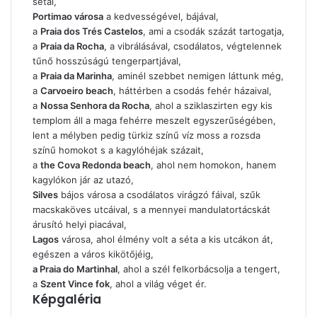
sétál,
Portimao városa
a kedvességével, bájával,
a
Praia dos Trés Castelos
, ami a csodák százát tartogatja,
a
Praia da Rocha
, a vibrálásával, csodálatos, végtelennek
tűnő hosszúságú tengerpartjával,
a
Praia da Marinha
, aminél szebbet nemigen láttunk még,
a
Carvoeiro beach
, háttérben a csodás fehér házaival,
a
Nossa Senhora da Rocha
, ahol a sziklaszirten egy kis
templom áll a maga fehérre meszelt egyszerűségében,
lent a mélyben pedig türkiz színű víz moss a rozsda
színű homokot s a kagylóhéjak százait,
a
the Cova Redonda beach
, ahol nem homokon, hanem
kagylókon jár az utazó,
Silves
bájos városa a csodálatos virágzó fáival, szűk
macskaköves utcáival, s a mennyei mandulatortácskát
árusító helyi piacával,
Lagos
városa, ahol élmény volt a séta a kis utcákon át,
egészen a város kikötőjéig,
a Praia do Martinhal
, ahol a szél felkorbácsolja a tengert,
a
Szent Vince fok
, ahol a világ véget ér.
Képgaléria