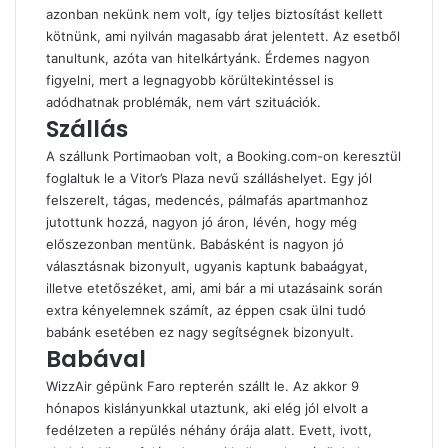
azonban nekünk nem volt, így teljes biztosítást kellett
kötnünk, ami nyilván magasabb árat jelentett. Az esetből
tanultunk, azóta van hitelkártyánk. Érdemes nagyon
figyelni, mert a legnagyobb körültekintéssel is
adódhatnak problémák, nem várt szituációk.
Szállás
A szállunk Portimaoban volt, a
Booking.com
-on keresztül
foglaltuk le a
Vitor’s Plaza
nevű szálláshelyet. Egy jól
felszerelt, tágas, medencés, pálmafás apartmanhoz
jutottunk hozzá, nagyon jó áron, lévén, hogy még
előszezonban mentünk. Babásként is nagyon jó
választásnak bizonyult, ugyanis kaptunk babaágyat,
illetve etetőszéket, ami, ami bár a mi utazásaink során
extra kényelemnek számít, az éppen csak ülni tudó
babánk esetében ez nagy segítségnek bizonyult.
Babával
WizzAir gépünk Faro repterén szállt le. Az akkor 9
hónapos kislányunkkal utaztunk, aki elég jól elvolt a
fedélzeten a repülés néhány órája alatt. Evett, ivott,