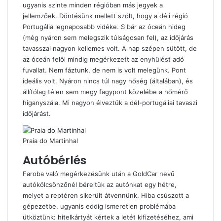
ugyanis szinte minden régióban más jegyek a
jellemzőek. Döntésünk mellett szólt, hogy a déli régió
Portugália legnaposabb vidéke. S bár az óceán hideg
(még nyáron sem melegszik túlságosan fel), az időjárás
tavasszal nagyon kellemes volt. A nap szépen sütött, de
az óceán felől mindig megérkezett az enyhülést adó
fuvallat. Nem fáztunk, de nem is volt melegünk. Pont
ideális volt. Nyáron nincs túl nagy hőség (általában), és
állítólag télen sem megy fagypont közelébe a hőmérő
higanyszála. Mi nagyon élveztük a dél-portugáliai tavaszi
időjárást.
Praia do Martinhal
Autóbérlés
Faroba való megérkezésünk után a GoldCar nevű
autókölcsönzőnél béreltük az autónkat egy hétre,
melyet a reptéren sikerült átvennünk. Hiba csúszott a
gépezetbe, ugyanis eddig ismeretlen problémába
ütköztünk: hitelkártyát kértek a letét kifizetéséhez, ami