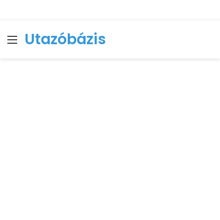
Utazóbázis
Menu
Se