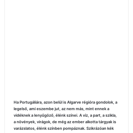
Ha Portugáliára, azon belül is Algarve régióra gondolok, a
legelső, ami eszembe jut, az nem más, mint ennek a
vidéknek a lenyűgöző, élénk színei. A víz, a part, a szikla,
a növények, virágok, de még az ember alkotta tárgyak is
varázslatos, élénk színben pompáznak. Szikrázóan kék