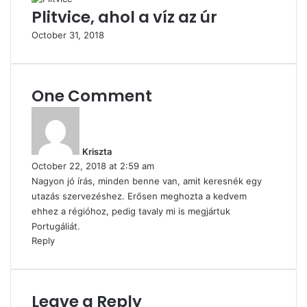
Plitvice, ahol a víz az úr
October 31, 2018
One Comment
s
a
y
Kriszta
s
October 22, 2018 at 2:59 am
:
Nagyon jó írás, minden benne van, amit keresnék egy
utazás szervezéshez. Erősen meghozta a kedvem
ehhez a régióhoz, pedig tavaly mi is megjártuk
Portugáliát.
Reply
Leave a Reply