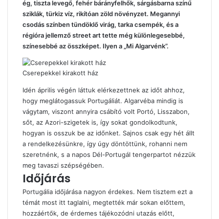
ég, tiszta levegő, fehér bárányfelhők, sárgásbarna színű
sziklák, türkiz víz, rikítóan zöld növényzet. Megannyi
csodás színben tündöklő virág, tarka csempék, és a
régióra jellemző street art tette még különlegesebbé,
színesebbé az összképet. Ilyen a „Mi Algarvénk”.
Cserepekkel kirakott ház
Idén április végén láttuk elérkezettnek az időt ahhoz,
hogy meglátogassuk Portugáliát. Algarvéba mindig is
vágytam, viszont annyira csábító volt Portó, Lisszabon,
sőt, az Azori-szigetek is, így sokat gondolkodtunk,
hogyan is osszuk be az időnket. Sajnos csak egy hét állt
a rendelkezésünkre, így úgy döntöttünk, rohanni nem
szeretnénk, s a napos Dél-Portugál tengerpartot nézzük
meg tavaszi szépségében.
Időjárás
Portugália időjárása nagyon érdekes. Nem tisztem ezt a
témát most itt taglalni, megtették már sokan előttem,
hozzáértők, de érdemes tájékozódni utazás előtt,