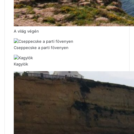
A világ végén
Cseppecske a parti fövenyen
Kagylók