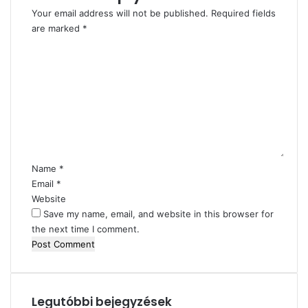
Your email address will not be published.
Required fields
are marked
*
C
o
m
m
e
n
t
*
Name
*
Email
*
Website
Save my name, email, and website in this browser for
the next time I comment.
Legutóbbi bejegyzések