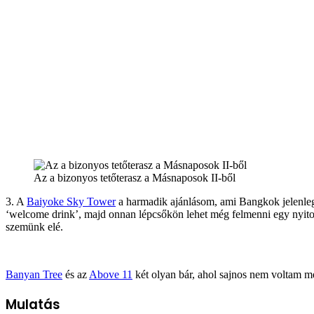
Az a bizonyos tetőterasz a Másnaposok II-ből
3. A
Baiyoke Sky Tower
a harmadik ajánlásom, ami Bangkok jelenlegi 
‘welcome drink’, majd onnan lépcsőkön lehet még felmenni egy nyitott
szemünk elé.
Banyan Tree
és az
Above 11
két olyan bár, ahol sajnos nem voltam m
Mulatás