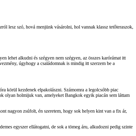
ról lesz szó, hová menjünk vásárolni, hol vannak klassz tetőteraszok,
en lehet alkudni és szégyen nem szégyen, az összes karórámat itt
dvezmény, úgyhogy a családomnak is mindig itt szerzem be a
8 óra körül kezdenek elpakolászni. Számomra a legolcsóbb piac
n sok olyan holmijuk van, amelyeket Bangkok egyik piacán sem láttam
nt nagyon zsúfolt, én szeretem, hogy sok helyen kint van a fix ár,
demes egyszer ellátogatni, de sok a tömeg áru, alkudozni pedig szinte