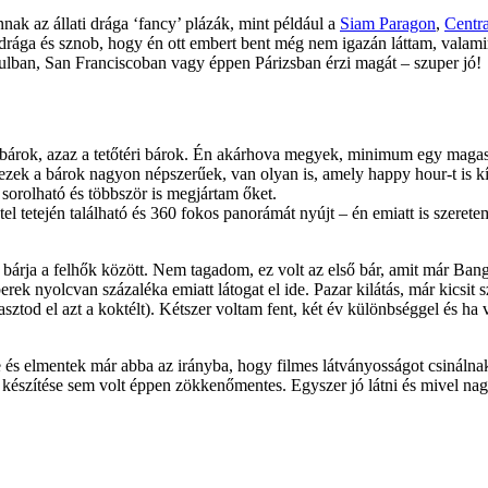
ak az állati drága ‘fancy’ plázák, mint például a
Siam Paragon
,
Centr
drága és sznob, hogy én ott embert bent még nem igazán láttam, vala
ulban, San Franciscoban vagy éppen Párizsban érzi magát – szuper jó!
bárok, azaz a tetőtéri bárok. Én akárhova megyek, minimum egy magaslat
 ezek a bárok nagyon népszerűek, van olyan is, amely happy hour-t is k
sorolható és többször is megjártam őket.
hotel tetején található és 360 fokos panorámát nyújt – én emiatt is szer
bárja a felhők között. Nem tagadom, ez volt az első bár, amit már Ba
berek nyolcvan százaléka emiatt látogat el ide. Pazar kilátás, már kicsi
asztod el azt a koktélt). Kétszer voltam fent, két év különbséggel és h
és elmentek már abba az irányba, hogy filmes látványosságot csinálna
k készítése sem volt éppen zökkenőmentes. Egyszer jó látni és mivel n