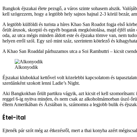
Bangkok éjszakai élete pezsgő, a város szinte sohasem alszik. Valójá
kell szögezzem, hogy a legtöbb hely sajnos hajnal 2-3 körül bezár, 
A legtöbb külföldi és turista a híres Khao San Roadot fogja első körbe
őrült árusok, skorpió és egyéb bogarak megkóstolása, majd éjfél után 
oda, az utca mégis minden áldott este és éjszaka tömve van, nem tudo
helyen erről szól. Egy szó mint száz, szerintem kötelező és kihagyhata
A Khao San Roaddal párhuzamos utca a Soi Rambuttri – kicsit csendes
Alkonyodik
Éjszakai klubokkal kettővel volt közelebbi kapcsolatom és tapasztal
szerdánként szokott lenni Ladie’s Night.
Aki Bangkokban őrült partikra vágyik, azt kicsit el kell szomorítsam:
reggel 6-ig nyitva minden, és nem csak az alkoholmámorban úszó őrült
éltem Amerikában és Ázsiában is, számomra a legjobb bulik és éjszak
Étel-ital
Ejtenék pár szót még az étkezésről, mert a thai konyha azért mégisc