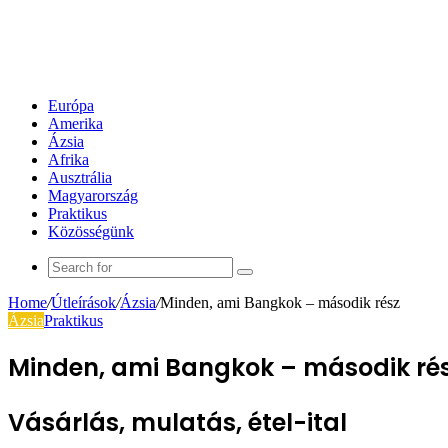
Európa
Amerika
Ázsia
Afrika
Ausztrália
Magyarország
Praktikus
Közösségünk
Search
for
Home
/
Útleírások
/
Ázsia
/
Minden, ami Bangkok – második rész
Ázsia
Praktikus
Minden, ami Bangkok – második ré
Vásárlás, mulatás, étel-ital