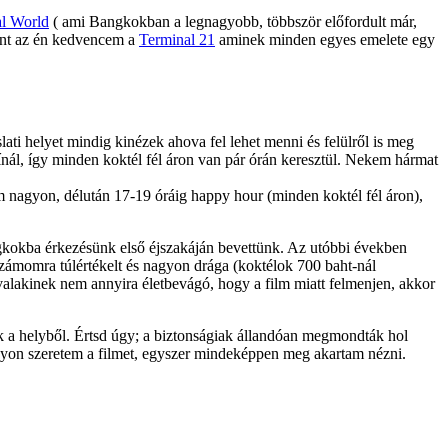
al World
( ami Bangkokban a legnagyobb, többször előfordult már,
mint az én kedvencem a
Terminal 21
aminek minden egyes emelete egy
i helyet mindig kinézek ahova fel lehet menni és felülről is meg
ínál, így minden koktél fél áron van pár órán keresztül. Nekem hármat
etem nagyon, délután 17-19 óráig happy hour (minden koktél fél áron),
ngkokba érkezésünk első éjszakáján bevettünk. Az utóbbi években
t számomra túlértékelt és nagyon drága (koktélok 700 baht-nál
a valakinek nem annyira életbevágó, hogy a film miatt felmenjen, akkor
k a helyből. Értsd úgy; a biztonságiak állandóan megmondták hol
agyon szeretem a filmet, egyszer mindeképpen meg akartam nézni.