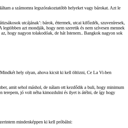
aláltam a számomra legszórakoztatóbb helyeket vagy bárokat. Azt le
átizsákosok utcájának’: bárok, éttermek, utcai kifőzdék, szuveníresek,
sz. A legtöbben azt mondják, hogy nem szeretik és nem szívesen mennek
 és az, hogy nagyon tolakodóak, de hát Istenem.. Bangkok nagyon sok
Mindkét hely olyan, ahova kicsit ki kell öltözni, Ce La Vi-ben
 ember, amit sehol máshol, de nálam ott kezdődik a buli, hogy minimum
terepem, jó volt néha kimozdulni és ilyet is átélni, de így hogy
szerintem mindenképpen ki kell próbálni: