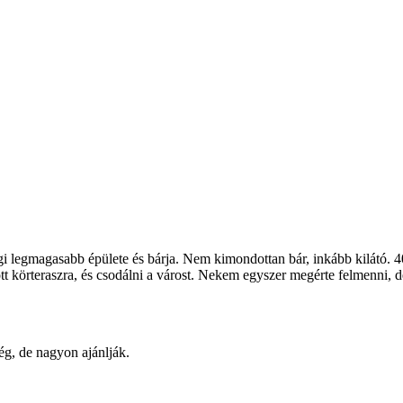
legmagasabb épülete és bárja. Nem kimondottan bár, inkább kilátó. 400 
 körteraszra, és csodálni a várost. Nekem egyszer megérte felmenni, de
ég, de nagyon ajánlják.