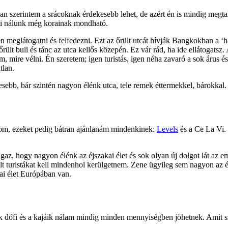
ban szerintem a srácoknak érdekesebb lehet, de azért én is mindig megt
ami nálunk még korainak mondható.
n meglátogatni és felfedezni. Ezt az őrült utcát hívják Bangkokban a ‘h
őrült buli és tánc az utca kellős közepén. Ez vár rád, ha ide ellátogat
m, mire vélni. Én szeretem; igen turistás, igen néha zavaró a sok árus
tlan.
ebb, bár szintén nagyon élénk utca, tele remek éttermekkel, bárokkal.
atom, ezeket pedig bátran ajánlanám mindenkinek:
Levels
és a Ce La Vi. 
 igaz, hogy nagyon élénk az éjszakai élet és sok olyan új dolgot lát az
 turistákat kell mindenhol kerülgetnem. Zene ügyileg sem nagyon az én 
ai élet Európában van.
sak döfi és a kajáik nálam mindig minden mennyiségben jöhetnek. Amit 