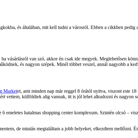
okba, és általában, mit kell tudni a városról. Ebben a cikkben pedig ar
, ha vásárlásról van szó, akkor én csak ide megyek. Meglehetősen könny
működnek, és nagyon szépek. Minél többet veszel, annál nagyobb a ke
m Market
et, ami minden nap már reggel 8 órától nyitva, viszont este 1
ért vettem, külföldiek alig vannak, itt is jól lehet alkudozni és nagyo
z 6 emeletes hatalmas shopping center komplexum. Szintén olcsó – viszo
a mentem, de miután megtaláltam a jobb helyeket, elkezdtem mellőzni. Ér