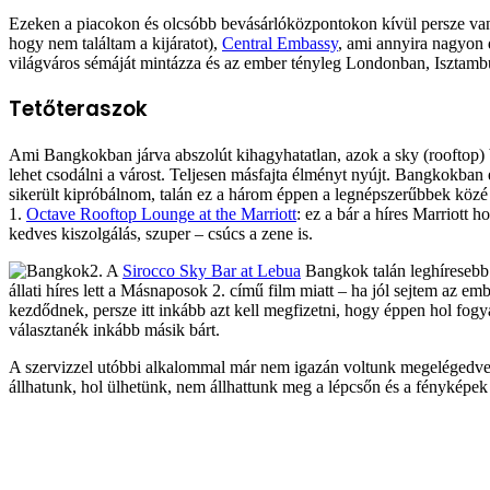
Ezeken a piacokon és olcsóbb bevásárlóközpontokon kívül persze vann
hogy nem találtam a kijáratot),
Central Embassy
, ami annyira nagyon 
világváros sémáját mintázza és az ember tényleg Londonban, Isztamb
Tetőteraszok
Ami Bangkokban járva abszolút kihagyhatatlan, azok a sky (rooftop) 
lehet csodálni a várost. Teljesen másfajta élményt nyújt. Bangkokban
sikerült kipróbálnom, talán ez a három éppen a legnépszerűbbek közé 
1.
Octave Rooftop Lounge at the Marriott
: ez a bár a híres Marriott 
kedves kiszolgálás, szuper – csúcs a zene is.
2. A
Sirocco Sky Bar at Lebua
Bangkok talán leghíresebb 
állati híres lett a Másnaposok 2. című film miatt – ha jól sejtem az em
kezdődnek, persze itt inkább azt kell megfizetni, hogy éppen hol fogy
választanék inkább másik bárt.
A szervizzel utóbbi alkalommal már nem igazán voltunk megelégedve 
állhatunk, hol ülhetünk, nem állhattunk meg a lépcsőn és a fényképe