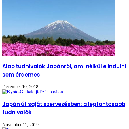
Alap tudnivalók Japánról, ami nélkül elindulni
sem érdemes!
December 10, 2018
Japán út saját szervezésben: a legfontosabb
tudnivalók
November 11, 2019