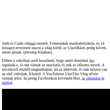
Judit és Csabi világgá mentek. Felmondtak munkahelyükön, és 14
hónapot terveznek utazni a világ körül; az UtazóBázis pedig követi,
merre járnak. (jelenleg Kínában)
Ebben a videóban arról beszélnek, hogy miért döntöttek így,
izgulnak-e, és mit várnak az utazástól, és mik az előzetes tervek. A
következő részből megtudhatjuk, mi az útitervük, és már készen van
az első videójuk, Kínáról. A YouTubeon UtasTárs Vlog néven
vannak jelen, ha pedig Facebookon követnéd őket,
az oldalukat itt
találod
.