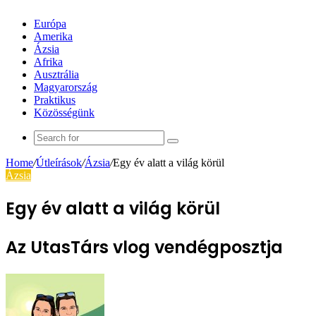
Európa
Amerika
Ázsia
Afrika
Ausztrália
Magyarország
Praktikus
Közösségünk
Search
for
Home
/
Útleírások
/
Ázsia
/
Egy év alatt a világ körül
Ázsia
Egy év alatt a világ körül
Az UtasTárs vlog vendégposztja