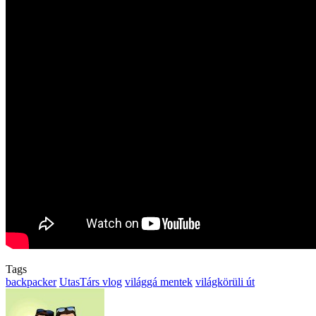
Tags
backpacker
UtasTárs vlog
világgá mentek
világkörüli út