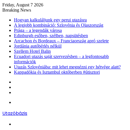
Friday, August 7 2026
Breaking News
Hogyan kalkuláljunk egy perui utazásra
A legjobb kombináció: Szlovénia és Olaszország
Prága – a legendák városa
Edinburgh esőben, szélben, napsütésben
Arcachon és Bordeaux – Franciaország apró szelete
Jordánia autóbérlés nélkül
Szellem Hotel Balin
Ecuadori utazás saját szervezésben – a legfontosabb
információk
Utazás Szlovéniába: mit lehet megnézni egy hétvége alatt?
Kappadókia és Isztambul októberben #útisztori
Log
In
Random
Article
Sidebar
Menu
Utazóbázis
Search
for