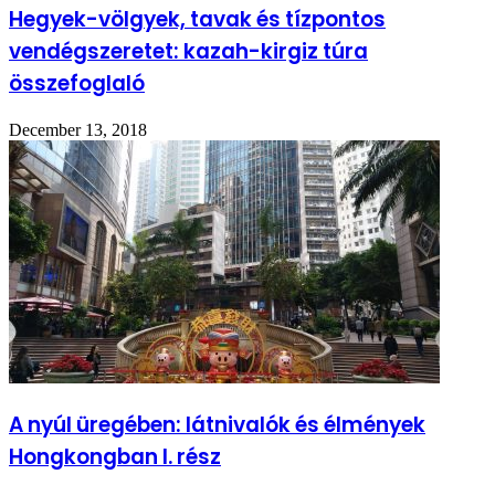
Hegyek-völgyek, tavak és tízpontos
vendégszeretet: kazah-kirgiz túra
összefoglaló
December 13, 2018
A nyúl üregében: látnivalók és élmények
Hongkongban I. rész