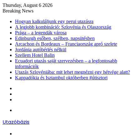
Thursday, August 6 2026
Breaking News
Hogyan kalkuláljunk egy perui utazásra
A legjobb kombináció: Szlovénia és Olaszország
Prága – a legendák városa
Edinburgh esőben, szélben, napsütésben
Arcachon és Bordeaux – Franciaország apró szelete
Jordánia autóbérlés nélkül
Szellem Hotel Balin
Ecuadori utazás saját szervezésben – a legfontosabb
információk
Utazás Szlovéniába: mit lehet megnézni egy hétvége alatt?
Kappadókia és Isztambul októberben #útisztori
Log
In
Random
Article
Sidebar
Menu
Utazóbázis
Search
for