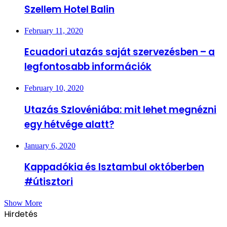
Szellem Hotel Balin
February 11, 2020
Ecuadori utazás saját szervezésben – a
legfontosabb információk
February 10, 2020
Utazás Szlovéniába: mit lehet megnézni
egy hétvége alatt?
January 6, 2020
Kappadókia és Isztambul októberben
#útisztori
Show More
Hirdetés