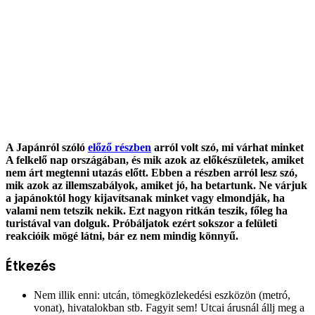
A Japánról szóló
előző részben
arról volt szó, mi várhat minket
A felkelő nap országában, és mik azok az előkészületek, amiket
nem árt megtenni utazás előtt. Ebben a részben arról lesz szó,
mik azok az illemszabályok, amiket jó, ha betartunk. Ne várjuk
a japánoktól hogy kijavítsanak minket vagy elmondják, ha
valami nem tetszik nekik. Ezt nagyon ritkán teszik, főleg ha
turistával van dolguk. Próbáljatok ezért sokszor a felületi
reakcióik mögé látni, bár ez nem mindig könnyű.
Étkezés
Nem illik enni: utcán, tömegközlekedési eszközön (metró,
vonat), hivatalokban stb. Fagyit sem! Utcai árusnál állj meg a