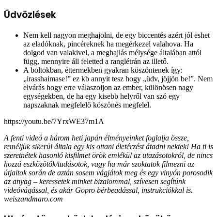
Üdvözlések
Nem kell nagyon meghajolni, de egy biccentés azért jól eshet
az eladóknak, pincéreknek ha megérkezel valahova. Ha
dolgod van valakivel, a meghajlás mélysége általában attól
függ, mennyire áll feletted a ranglétrán az illető.
A boltokban, éttermekben gyakran köszöntenek így:
„irasshaimase!” ez kb annyit tesz hogy „üdv, jöjjön be!”. Nem
elvárás hogy erre válaszoljon az ember, különösen nagy
egységekben, de ha egy kisebb helyről van szó egy
napszaknak megfelelő köszönés megfelel.
https://youtu.be/7YrxWE37m1A
A fenti videó a három heti japán élményeinket foglalja össze,
reméljük sikerül általa egy kis ottani életérzést átadni nektek! Ha ti is
szeretnétek hasonló kisfilmet örök emlékül az utazásotokról, de nincs
hozzá eszközötök/tudásotok, vagy ha már szoktatok filmezni az
útjaitok során de aztán sosem vágjátok meg és egy vinyón porosodik
az anyag – keressetek minket bizalommal, szívesen segítünk
videóvágással, és akár Gopro bérbeadással, instrukciókkal is.
weiszandmaro.com