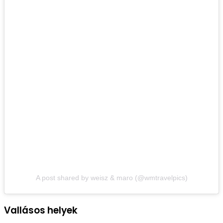
A post shared by weisz & maro (@wmtravelpics)
Vallásos helyek