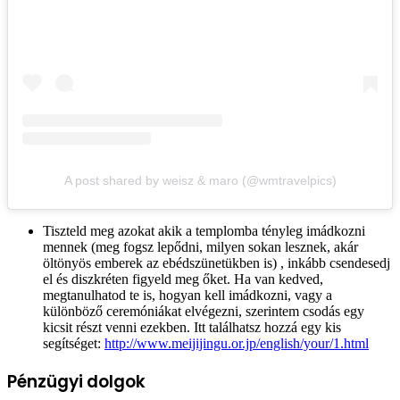
A post shared by weisz & maro (@wmtravelpics)
Tiszteld meg azokat akik a templomba tényleg imádkozni
mennek (meg fogsz lepődni, milyen sokan lesznek, akár
öltönyös emberek az ebédszünetükben is) , inkább csendesedj
el és diszkréten figyeld meg őket. Ha van kedved,
megtanulhatod te is, hogyan kell imádkozni, vagy a
különböző ceremóniákat elvégezni, szerintem csodás egy
kicsit részt venni ezekben. Itt találhatsz hozzá egy kis
segítséget:
http://www.meijijingu.or.jp/english/your/1.html
Pénzügyi dolgok