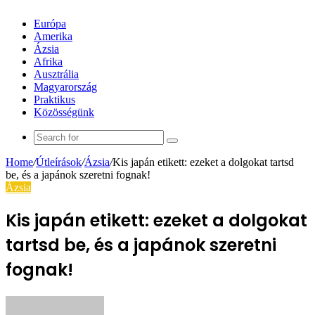
Európa
Amerika
Ázsia
Afrika
Ausztrália
Magyarország
Praktikus
Közösségünk
Search
for
Home
/
Útleírások
/
Ázsia
/
Kis japán etikett: ezeket a dolgokat tartsd
be, és a japánok szeretni fognak!
Ázsia
Kis japán etikett: ezeket a dolgokat
tartsd be, és a japánok szeretni
fognak!