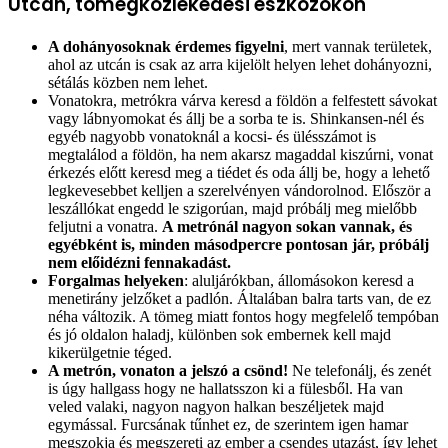
Utcán, tömegközlekedési eszközökön
A dohányosoknak érdemes figyelni
, mert vannak területek,
ahol az utcán is csak az arra kijelölt helyen lehet dohányozni,
sétálás közben nem lehet.
Vonatokra, metrókra várva keresd a földön a felfestett sávokat
vagy lábnyomokat és állj be a sorba te is. Shinkansen-nél és
egyéb nagyobb vonatoknál a kocsi- és ülésszámot is
megtalálod a földön, ha nem akarsz magaddal kiszúrni, vonat
érkezés előtt keresd meg a tiédet és oda állj be, hogy a lehető
legkevesebbet kelljen a szerelvényen vándorolnod. Először a
leszállókat engedd le szigorúan, majd próbálj meg mielőbb
feljutni a vonatra.
A metrónál nagyon sokan vannak, és
egyébként is, minden másodpercre pontosan jár, próbálj
nem előidézni fennakadást.
Forgalmas helyeken
: aluljárókban, állomásokon keresd a
menetirány jelzőket a padlón. Általában balra tarts van, de ez
néha változik. A tömeg miatt fontos hogy megfelelő tempóban
és jó oldalon haladj, különben sok embernek kell majd
kikerülgetnie téged.
A metrón, vonaton a jelszó a csönd!
Ne telefonálj, és zenét
is úgy hallgass hogy ne hallatsszon ki a fülesből. Ha van
veled valaki, nagyon nagyon halkan beszéljetek majd
egymással. Furcsának tűnhet ez, de szerintem igen hamar
megszokja és megszereti az ember a csendes utazást, így lehet