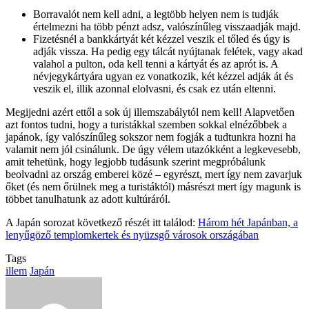
Borravalót nem kell adni, a legtöbb helyen nem is tudják
értelmezni ha több pénzt adsz, valószínűleg visszaadják majd.
Fizetésnél a bankkártyát két kézzel veszik el tőled és úgy is
adják vissza. Ha pedig egy tálcát nyújtanak felétek, vagy akad
valahol a pulton, oda kell tenni a kártyát és az aprót is. A
névjegykártyára ugyan ez vonatkozik, két kézzel adják át és
veszik el, illik azonnal elolvasni, és csak ez után eltenni.
Megijedni azért ettől a sok új illemszabálytól nem kell! Alapvetően
azt fontos tudni, hogy a turistákkal szemben sokkal elnézőbbek a
japánok, így valószínűleg sokszor nem fogják a tudtunkra hozni ha
valamit nem jól csinálunk. De úgy vélem utazókként a legkevesebb,
amit tehetünk, hogy legjobb tudásunk szerint megpróbálunk
beolvadni az ország emberei közé – egyrészt, mert így nem zavarjuk
őket (és nem őrülnek meg a turistáktól) másrészt mert így magunk is
többet tanulhatunk az adott kultúráról.
A Japán sorozat következő részét itt találod:
Három hét Japánban, a
lenyűgöző templomkertek és nyüzsgő városok országában
Tags
illem
Japán