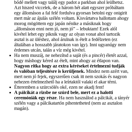
bódé mellett vagy találj egy padot a parkban ahol leülhetsz.
Azt hiszed viccelek, de a három hét alatt egyszer próbáltam
egy állomáson a fal felé fordulva gyorsan betolni egy onigirit
mert már az ájulás szélén voltam. Kisvártatva hallottam ahogy
morog mögöttem egy japán nénike a másiknak hogy
„állomáson enni nem jó, nem jó” – lebuktam! Ezek alól
kivétel lehet egy piknik vagy az olyan vonat ahol tartozik
asztal is az üléshez, ahol árulnak is ételt a fedélzeten (ez
általában a hosszabb járatokon van így). Inni ugyanúgy nem
érdemes utcán, talán a víz még kivétel.
Ha nem muszáj, ne nehezítsd a saját (és a pincér) életét azzal,
hogy máshogy kéred az ételt, mint ahogy az étlapon van.
Nagyon ritka hogy az extra kéréseket értelmezni tudják
és valóban teljesítésre is kerüljenek.
Mindez nem azért van,
mert nem jó fejek, egyszerűen csak itt nem szokás és nagyon
nehezen értelmezhető ha a leírtaktól valaki el akar térni.
Étteremben a szürcsölés oké, ezen ne akadj fent!
A pálcikát a rizsbe ne szúrd bele, mert ez a halotti
ceremóniák egy része
. Ha nem használod a pálcikát, a tányér
szélén vagy a pálcikatartón pihentetheted (nem az asztalon
magán).