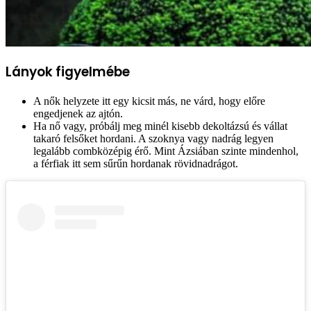
Lányok figyelmébe
A nők helyzete itt egy kicsit más, ne várd, hogy előre
engedjenek az ajtón.
Ha nő vagy, próbálj meg minél kisebb dekoltázsú és vállat
takaró felsőket hordani. A szoknya vagy nadrág legyen
legalább combközépig érő. Mint Ázsiában szinte mindenhol,
a férfiak itt sem sűrűn hordanak rövidnadrágot.