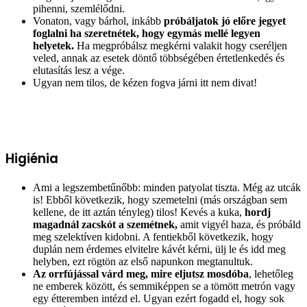
pihenni, szemlélődni.
Vonaton, vagy bárhol, inkább
próbáljatok jó előre jegyet
foglalni ha szeretnétek, hogy egymás mellé legyen
helyetek.
Ha megpróbálsz megkérni valakit hogy cseréljen
veled, annak az esetek döntő többségében értetlenkedés és
elutasítás lesz a vége.
Ugyan nem tilos, de kézen fogva járni itt nem divat!
Higiénia
Ami a legszembetűnőbb: minden patyolat tiszta. Még az utcák
is! Ebből következik, hogy szemetelni (más országban sem
kellene, de itt aztán tényleg) tilos! Kevés a kuka,
hordj
magadnál zacskót a szemétnek,
amit vigyél haza, és próbáld
meg szelektíven kidobni. A fentiekből következik, hogy
duplán nem érdemes elvitelre kávét kérni, ülj le és idd meg
helyben, ezt rögtön az első napunkon megtanultuk.
Az orrfújással várd meg, mire eljutsz mosdóba
, lehetőleg
ne emberek között, és semmiképpen se a tömött metrón vagy
egy étteremben intézd el. Ugyan ezért fogadd el, hogy sok