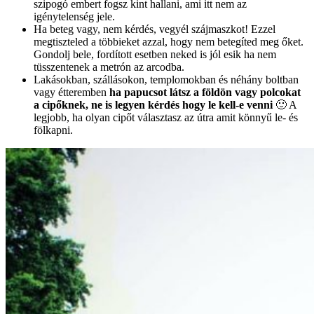
szipogó embert fogsz kint hallani, ami itt nem az
igénytelenség jele.
Ha beteg vagy, nem kérdés, vegyél szájmaszkot! Ezzel
megtiszteled a többieket azzal, hogy nem betegíted meg őket.
Gondolj bele, fordított esetben neked is jól esik ha nem
tüsszentenek a metrón az arcodba.
Lakásokban, szállásokon, templomokban és néhány boltban
vagy étteremben
ha papucsot látsz a földön vagy polcokat
a cipőknek, ne is legyen kérdés hogy le kell-e venni
🙂 A
legjobb, ha olyan cipőt választasz az útra amit könnyű le- és
fölkapni.