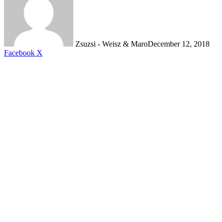
Zsuzsi - Weisz & Maro
December 12, 2018
Messenger
Messenger
WhatsApp
Viber
Share
Print
Facebook
X
via
Email