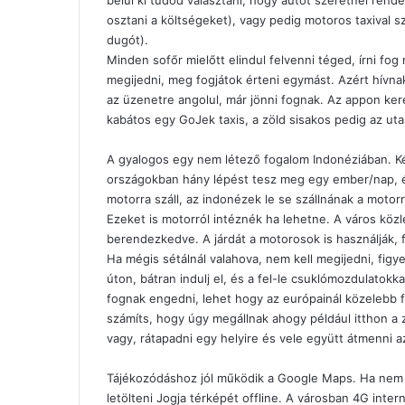
belül ki tudod választani, hogy autót szeretnél rend
osztani a költségeket), vagy pedig motoros taxival s
dugót).
Minden sofőr mielőtt elindul felvenni téged, írni fog
megijedni, meg fogjátok érteni egymást. Azért hívnak
az üzenetre angolul, már jönni fognak. Az appon ker
kabátos egy GoJek taxis, a zöld sisakos pedig az uta
A gyalogos egy nem létező fogalom Indonéziában. Ké
országokban hány lépést tesz meg egy ember/nap, 
motorra száll, az indonézek le se szállnának a motor
Ezeket is motorról intéznék ha lehetne. A város kö
berendezkedve. A járdát a motorosok is használják, 
Ha mégis sétálnál valahova, nem kell megijedni, fig
úton, bátran indulj el, és a fel-le csuklómozdulatokk
fognak engedni, lehet hogy az európainál közelebb f
számíts, hogy úgy megállnak ahogy például itthon a z
vagy, rátapadni egy helyire és vele együtt átmenni a
Tájékozódáshoz jól működik a Google Maps. Ha nem ve
letölteni Jogja térképét offline. A városban 4G int