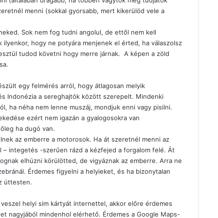
elni (általában drágább, ha többen vagytok meg tudjátok
zeretnél menni (sokkal gyorsabb, mert kikerülöd vele a
 neked. Sok nem fog tudni angolul, de ettől nem kell
 ilyenkor, hogy ne potyára menjenek el érted, ha válaszolsz
esztül tudod követni hogy merre járnak. A képen a zöld
sa.
szült egy felmérés arról, hogy átlagosan melyik
és
Indonézia a sereghajtók között szerepelt
. Mindenki
ról, ha néha nem lenne muszáj, mondjuk enni vagy pisilni.
zlekedése ezért nem igazán a gyalogosokra van
főleg ha dugó van.
yelnek az emberre a motorosok. Ha át szeretnél menni az
al – integetés -szerűen rázd a kézfejed a forgalom felé. Át
ognak elhúzni körülötted, de vigyáznak az emberre. Arra ne
ebránál. Érdemes figyelni a helyieket, és ha bizonytalan
z úttesten.
szel helyi sim kártyát internettel, akkor előre érdemes
ernet nagyjából mindenhol elérhető. Érdemes a Google Maps-