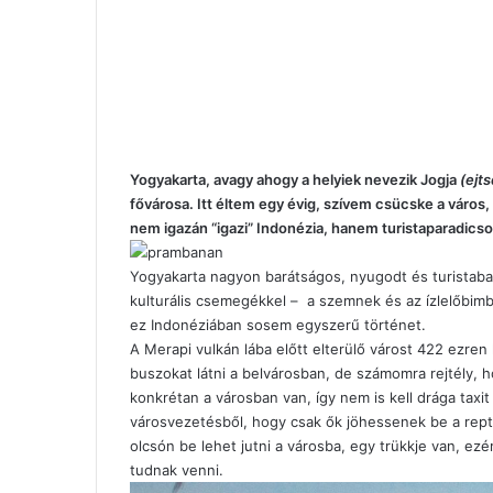
Yogyakarta, avagy ahogy a helyiek nevezik Jogja
(ejt
fővárosa. Itt éltem egy évig, szívem csücske a város,
nem igazán “igazi” Indonézia, hanem turistaparadics
Yogyakarta nagyon barátságos, nyugodt és turistaba
kulturális csemegékkel – a szemnek és az ízlelőbimb
ez Indonéziában sosem egyszerű történet.
A Merapi vulkán lába előtt elterülő várost 422 ezr
buszokat látni a belvárosban, de számomra rejtély, 
konkrétan a városban van, így nem is kell drága taxit
városvezetésből, hogy csak ők jöhessenek be a rept
olcsón be lehet jutni a városba, egy trükkje van, ezért
tudnak venni.