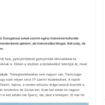
sd: Dzsogdzsa)
sokak szerint egész Indonézia kulturális
 mindenkinek ajánlom, aki Indonéziába látogat. Bali szép, de
om.
rát hely, gyönyörűbbnél gyönyörűbb látnivalókkal és
óknak is. Ebben a részben a közlekedést tekintjük át, mivel
en lakják. Tömegközlekedése nem nagyon van, TransJogja-
hogy ezek milyen rend (?) szerint közlekednek. A reptér
 fizetni. Sajnos, a rendes lehúzós-drága taxisok kiverték a
ér területére de GoJek-kel, Grab-bel simán és nagyon
 ki kell sétálni (kb 5perc), ide, lásd a térképen. Itt már fel