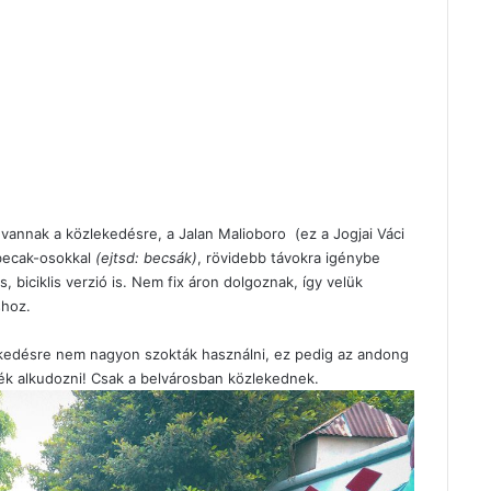
 vannak a közlekedésre, a
Jalan Malioboro
(ez a Jogjai Váci
 becak-osokkal
(ejtsd: becsák)
, rövidebb távokra igénybe
, biciklis verzió is. Nem fix áron dolgoznak, így velük
shoz.
kedésre nem nagyon szokták használni, ez pedig az andong
ék alkudozni! Csak a belvárosban közlekednek.