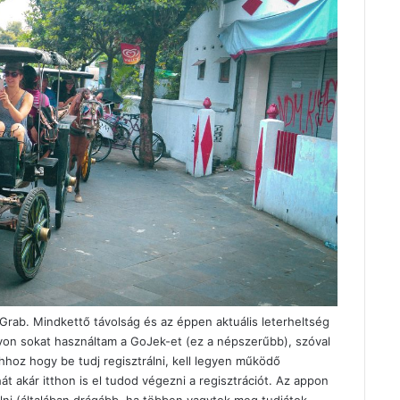
Grab
. Mindkettő távolság és az éppen aktuális leterheltség
gyon sokat használtam a GoJek-et (ez a népszerűbb), szóval
hhoz hogy be tudj regisztrálni, kell legyen működő
 akár itthon is el tudod végezni a regisztrációt. Az appon