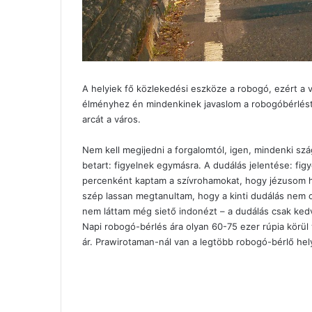
A helyiek fő közlekedési eszköze a robogó, ezért a
élményhez én mindenkinek javaslom a robogóbérlést
arcát a város.
Nem kell megijedni a forgalomtól, igen, mindenki sz
betart: figyelnek egymásra. A dudálás jelentése: figy
percenként kaptam a szívrohamokat, hogy jézusom hát
szép lassan megtanultam, hogy a kinti dudálás nem 
nem láttam még siető indonézt – a dudálás csak kedves
Napi robogó-bérlés ára olyan 60-75 ezer rúpia körül
ár.
Prawirotaman
-nál van a legtöbb robogó-bérlő hel