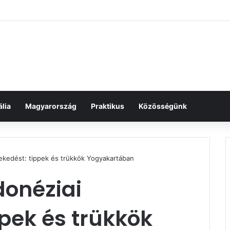
lia
Magyarország
Praktikus
Közösségünk
zlekedést: tippek és trükkök Yogyakartában
ndonéziai
ppek és trükkök