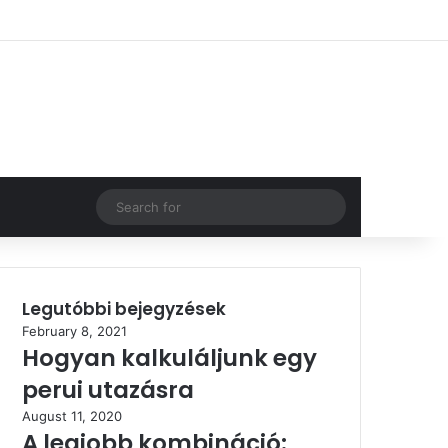
Log In
Random Article
Sidebar
Search
for
Legutóbbi bejegyzések
February 8, 2021
Hogyan kalkuláljunk egy
perui utazásra
August 11, 2020
A legjobb kombináció: