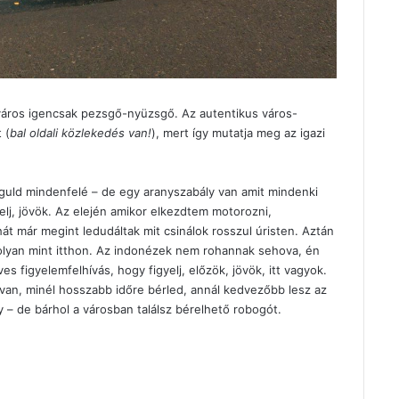
 város igencsak pezsgő-nyüzsgő. Az autentikus város-
 (
bal oldali közlekedés van!
), mert így mutatja meg az igazi
águld mindenfelé – de egy aranyszabály van amit mindenki
elj, jövök. Az elején amikor elkezdtem motorozni,
 már megint ledudáltak mit csinálok rosszul úristen. Aztán
olyan mint itthon. Az indonézek nem rohannak sehova, én
 figyelemfelhívás, hogy figyelj, előzök, jövök, itt vagyok.
 van, minél hosszabb időre bérled, annál kedvezőbb lesz az
y – de bárhol a városban találsz bérelhető robogót.