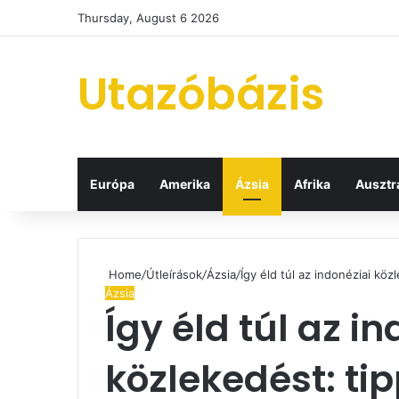
Thursday, August 6 2026
Utazóbázis
Európa
Amerika
Ázsia
Afrika
Ausztrá
Home
/
Útleírások
/
Ázsia
/
Így éld túl az indonéziai kö
Ázsia
Így éld túl az i
közlekedést: ti