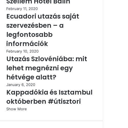
Szellem Hotel Balin
February 11, 2020
Ecuadori utazás saját
szervezésben – a
legfontosabb
információk
February 10, 2020
Utazás Szlovéniába: mit
lehet megnézni egy
hétvége alatt?
January 6, 2020
Kappadókia és Isztambul
októberben #útisztori
Show More