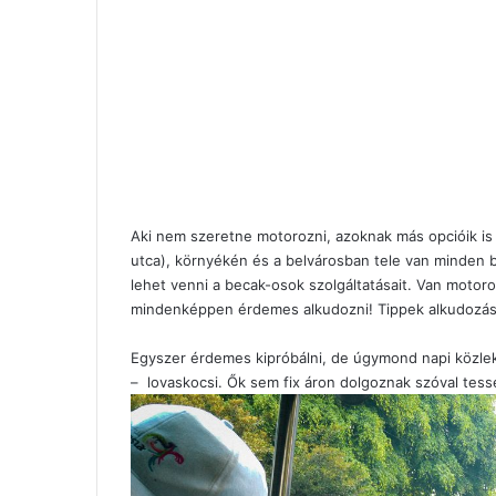
Aki nem szeretne motorozni, azoknak más opcióik is
utca), környékén és a belvárosban tele van minden
lehet venni a becak-osok szolgáltatásait. Van motoros
mindenképpen érdemes alkudozni!
Tippek alkudozá
Egyszer érdemes kipróbálni, de úgymond napi közle
– lovaskocsi. Ők sem fix áron dolgoznak szóval tess