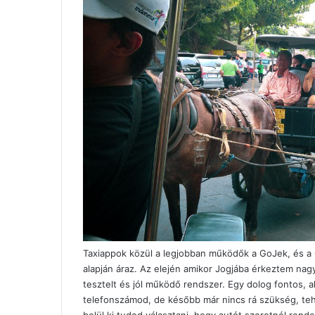
Taxiappok közül a legjobban működők a
GoJek
, és a
alapján áraz. Az elején amikor Jogjába érkeztem na
tesztelt és jól működő rendszer. Egy dolog fontos, a
telefonszámod, de később már nincs rá szükség, tehát