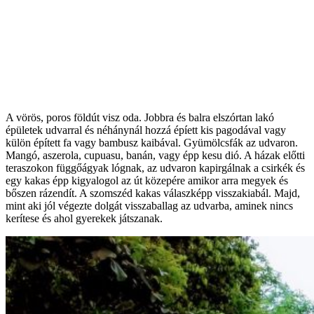
A vörös, poros földút visz oda. Jobbra és balra elszórtan lakó
épületek udvarral és néhánynál hozzá épíett kis pagodával vagy
külön épített fa vagy bambusz kaibával. Gyümölcsfák az udvaron.
Mangó, aszerola, cupuasu, banán, vagy épp kesu dió. A házak előtti
teraszokon függőágyak lógnak, az udvaron kapirgálnak a csirkék és
egy kakas épp kigyalogol az út közepére amikor arra megyek és
bőszen rázendít. A szomszéd kakas válaszképp visszakiabál. Majd,
mint aki jól végezte dolgát visszaballag az udvarba, aminek nincs
kerítese és ahol gyerekek játszanak.