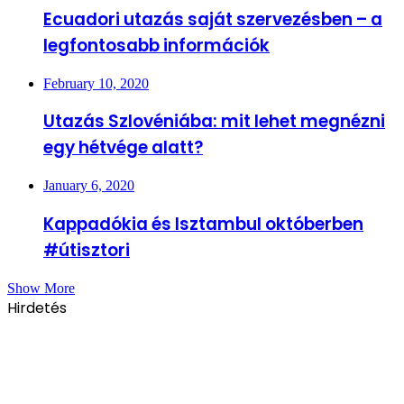
Ecuadori utazás saját szervezésben – a
legfontosabb információk
February 10, 2020
Utazás Szlovéniába: mit lehet megnézni
egy hétvége alatt?
January 6, 2020
Kappadókia és Isztambul októberben
#útisztori
Show More
Hirdetés