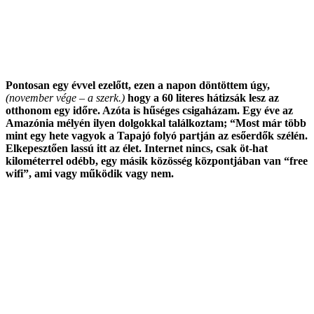
Pontosan egy évvel ezelőtt, ezen a napon döntöttem úgy,
(november vége – a szerk.)
hogy a 60 literes hátizsák lesz az
otthonom egy időre. Azóta is hűséges csigaházam. Egy éve az
Amazónia mélyén ilyen dolgokkal találkoztam; “Most már több
mint egy hete vagyok a Tapajó folyó partján az esőerdők szélén.
Elkepesztően lassú itt az élet. Internet nincs, csak öt-hat
kilométerrel odébb, egy másik közösség központjában van “free
wifi”, ami vagy működik vagy nem.