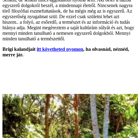
egyszerű dolgokról beszél, a mindennapi életről. Nincsenek nagyra
törő filozófiai eszmefuttatások, de ha mégis még az is egyszerű. Az
egyszerűség nyugalmat szül. De ezzel csak születni lehet azt
hiszem.. a folyó, az esőerdő, a természet és az információ és tudás
hiánya adja. Megint megèreztem a saját kultùràm súlyát és azt, hogy
mennyi minden tanulható a nemesen egyszerű dolgokból. Mennyi
minden tanulható a természettől.
Brigi kalandjait
itt követheted nyomon
, ha olvasnád, néznéd,
merre jár.