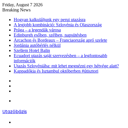
Friday, August 7 2026
Breaking News
Hogyan kalkuláljunk egy perui utazásra
A legjobb kombináció: Szlovénia és Olaszország
Prága – a legendák városa
Edinburgh esőben, szélben, napsütésben
Arcachon és Bordeaux – Franciaország apró szelete
Jordánia autóbérlés nélkül
Szellem Hotel Balin
Ecuadori utazás saját szervezésben – a legfontosabb
információk
Utazás Szlovéniába: mit lehet megnézni egy hétvége alatt?
Kappadókia és Isztambul októberben #útisztori
Log
In
Random
Article
Sidebar
Menu
Utazóbázis
Search
for