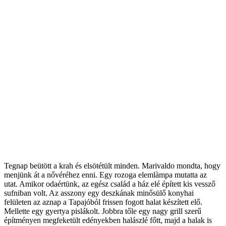
Tegnap beütött a krah és elsötétült minden. Marivaldo mondta, hogy
menjünk át a nővéréhez enni. Egy rozoga elemlàmpa mutatta az
utat. Amikor odaértünk, az egész család a ház elé épített kis vessző
sufniban volt. Az asszony egy deszkának minősülő konyhai
felületen az aznap a Tapajóból frissen fogott halat készített elő.
Mellette egy gyertya pislákolt. Jobbra tőle egy nagy grill szerű
építményen megfeketült edényekben halászlé főtt, majd a halak is