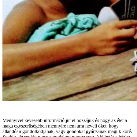
Mennyivel kevesebb információ jut el hozzájuk és hogy az élet a
maga egyszerűségében mennyire nem arra neveli őket, hogy
állandóan gondolkodjanak, vagy gondokat gyártsanak maguk köré.
Senkin, de senkin nincs aggodalom nyoma sem. Aki betér a házba