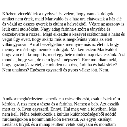
Közben viccelődtek a nyelvvel és velem, hogy vannak dolgok
amiket nem értek, majd Marivaldo és a ház ura eltávoztak a ház elé
és végül az összes gyerek is eltűnt a helységből. Végre az asszony is
leült enni utolsóként. Nagy adag farinha-t szórt a tányérba és
összekeverte a rizzsel. Majd elkezdte a kezével szétbontani a halat és
végül úgy evett, hogy akárki más is megkívánta volna az ételt
villámgyorsan. Arról beszélgettünk mennyire más az élet itt, hogy
mennyire máshogy mennek a dolgok. Ma kérdeztem Marivaldot
hogy van e itt krumpli is, mert egy hete minden nap rizst eszünk. Azt
mondta, hogy van, de nem igazán népszerű. Erre mondtam neki,
hogy igazán jó az étel, de minden nap rizs, farinha és hal/csirke?
Nem unalmas? Egészen egyszerű és gyors válasz jött. Nem.
Amikor megkérdeztem ismerik e a csicseriborsót, csak néztek rám
kérdőn. A rizs meg a tészta és a farinha. Nameg a bab. Azt esszük,
mert az jó. Ilyen egyszerű. Ennyi. Hal meg van a folyóban. Más
nem kell. Néha beleütközök a kultúra különbözőségeiből adódó
furcsaságokba a kommunikáción keresztül. Az egyik kislányt
Leilának hívják és a minap leültem velük kártyázni és mondtam