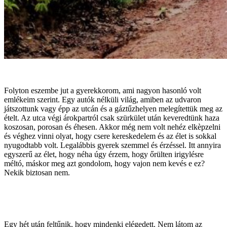
Folyton eszembe jut a gyerekkorom, ami nagyon hasonló volt
emlékeim szerint. Egy autók nélküli világ, amiben az udvaron
játszottunk vagy épp az utcán és a gáztűzhelyen melegítettük meg az
ételt. Az utca végi árokpartról csak szürkület után keveredtünk haza
koszosan, porosan és éhesen. Akkor még nem volt nehéz elkèpzelni
és véghez vinni olyat, hogy csere kereskedelem és az élet is sokkal
nyugodtabb volt. Legalábbis gyerek szemmel és érzéssel. Itt annyira
egyszerű az élet, hogy néha úgy érzem, hogy őrülten irigylésre
méltó, máskor meg azt gondolom, hogy vajon nem kevés e ez?
Nekik biztosan nem.
Egy hét után feltűnik, hogy mindenki elégedett. Nem látom az