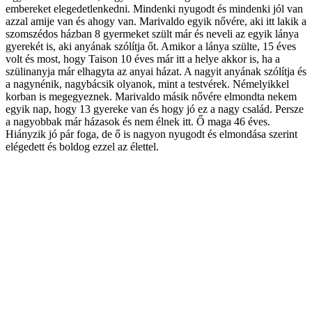
embereket elegedetlenkedni. Mindenki nyugodt és mindenki jól van
azzal amije van és ahogy van. Marivaldo egyik nővére, aki itt lakik a
szomszédos házban 8 gyermeket szült már és neveli az egyik lánya
gyerekét is, aki anyának szólítja őt. Amikor a lánya szülte, 15 éves
volt és most, hogy Taison 10 éves már itt a helye akkor is, ha a
szülinanyja már elhagyta az anyai házat. A nagyit anyának szólítja és
a nagynénik, nagybácsik olyanok, mint a testvérek. Némelyikkel
korban is megegyeznek. Marivaldo másik nővére elmondta nekem
egyik nap, hogy 13 gyereke van és hogy jó ez a nagy család. Persze
a nagyobbak már házasok és nem élnek itt. Ő maga 46 éves.
Hiányzik jó pár foga, de ő is nagyon nyugodt és elmondása szerint
elégedett és boldog ezzel az élettel.