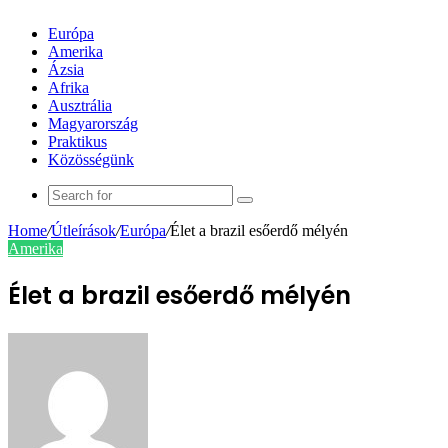
Európa
Amerika
Ázsia
Afrika
Ausztrália
Magyarország
Praktikus
Közösségünk
Search
for
Home
/
Útleírások
/
Európa
/
Élet a brazil esőerdő mélyén
Amerika
Élet a brazil esőerdő mélyén