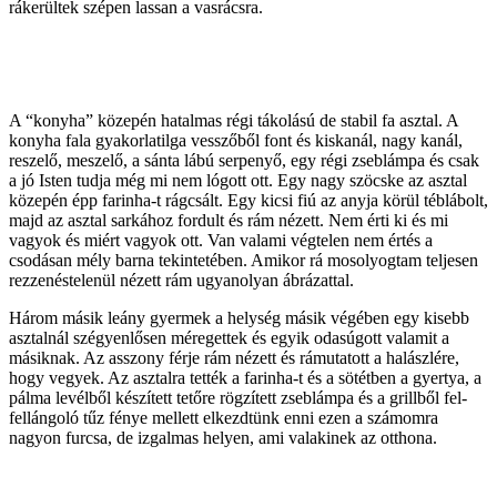
rákerültek szépen lassan a vasrácsra.
A “konyha” közepén hatalmas régi tákolású de stabil fa asztal. A
konyha fala gyakorlatilga vesszőből font és kiskanál, nagy kanál,
reszelő, meszelő, a sánta lábú serpenyő, egy régi zseblámpa és csak
a jó Isten tudja még mi nem lógott ott. Egy nagy szöcske az asztal
közepén épp farinha-t rágcsált. Egy kicsi fiú az anyja körül téblábolt,
majd az asztal sarkához fordult és rám nézett. Nem érti ki és mi
vagyok és miért vagyok ott. Van valami végtelen nem értés a
csodásan mély barna tekintetében. Amikor rá mosolyogtam teljesen
rezzenéstelenül nézett rám ugyanolyan ábrázattal.
Három másik leány gyermek a helység másik végében egy kisebb
asztalnál szégyenlősen méregettek és egyik odasúgott valamit a
másiknak. Az asszony férje rám nézett és rámutatott a halászlére,
hogy vegyek. Az asztalra tették a farinha-t és a sötétben a gyertya, a
pálma levélből készített tetőre rögzített zseblámpa és a grillből fel-
fellángoló tűz fénye mellett elkezdtünk enni ezen a számomra
nagyon furcsa, de izgalmas helyen, ami valakinek az otthona.