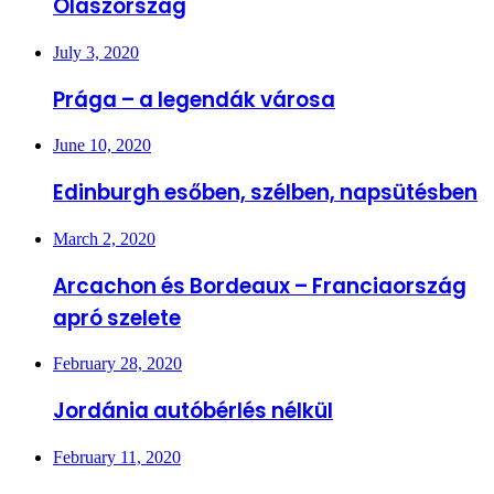
Olaszország
July 3, 2020
Prága – a legendák városa
June 10, 2020
Edinburgh esőben, szélben, napsütésben
March 2, 2020
Arcachon és Bordeaux – Franciaország
apró szelete
February 28, 2020
Jordánia autóbérlés nélkül
February 11, 2020