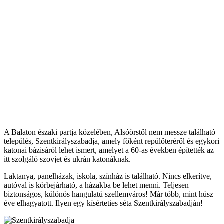
A Balaton északi partja közelében, Alsóörstől nem messze található
település, Szentkirályszabadja, amely főként repülőteréről és egykori
katonai bázisáról lehet ismert, amelyet a 60-as években építették az
itt szolgáló szovjet és ukrán katonáknak.
Laktanya, panelházak, iskola, színház is található. Nincs elkerítve,
autóval is körbejárható, a házakba be lehet menni. Teljesen
biztonságos, különös hangulatú szellemváros!
Már több, mint húsz
éve elhagyatott. Ilyen egy kísérteties séta Szentkirályszabadján!