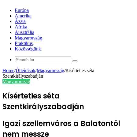
Európa
Amerika
Ázsia
Afrika
Ausztrália
Magyarország
Praktikus
Közösségünk
Search
for
Home
/
Útleírások
/
Magyarország
/
Kísérteties séta
Szentkirályszabadján
Magyarország
Kísérteties séta
Szentkirályszabadján
Igazi szellemváros a Balatontól
nem messze