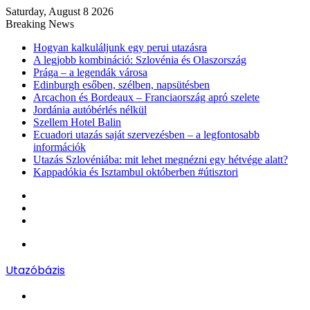
Saturday, August 8 2026
Breaking News
Hogyan kalkuláljunk egy perui utazásra
A legjobb kombináció: Szlovénia és Olaszország
Prága – a legendák városa
Edinburgh esőben, szélben, napsütésben
Arcachon és Bordeaux – Franciaország apró szelete
Jordánia autóbérlés nélkül
Szellem Hotel Balin
Ecuadori utazás saját szervezésben – a legfontosabb
információk
Utazás Szlovéniába: mit lehet megnézni egy hétvége alatt?
Kappadókia és Isztambul októberben #útisztori
Log
In
Random
Article
Sidebar
Menu
Utazóbázis
Search
for