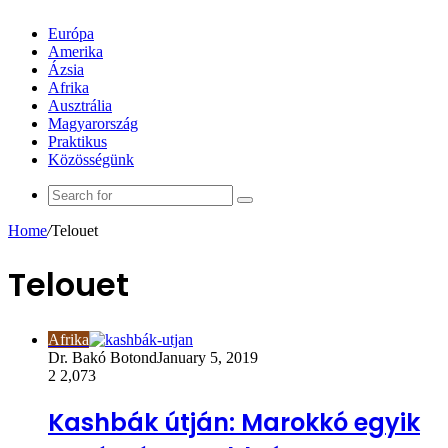
Európa
Amerika
Ázsia
Afrika
Ausztrália
Magyarország
Praktikus
Közösségünk
Search
for
Home
/
Telouet
Telouet
Afrika
Dr. Bakó Botond
January 5, 2019
2
2,073
Kashbák útján: Marokkó egyik