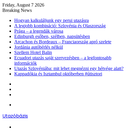
Friday, August 7 2026
Breaking News
Hogyan kalkuláljunk egy perui utazásra
A legjobb kombináció: Szlovénia és Olaszország
Prága – a legendák városa
Edinburgh esőben, szélben, napsütésben
Arcachon és Bordeaux – Franciaország apró szelete
Jordánia autóbérlés nélkül
Szellem Hotel Balin
Ecuadori utazás saját szervezésben – a legfontosabb
információk
Utazás Szlovéniába: mit lehet megnézni egy hétvége alatt?
Kappadókia és Isztambul októberben #útisztori
Log
In
Random
Article
Sidebar
Menu
Utazóbázis
Search
for