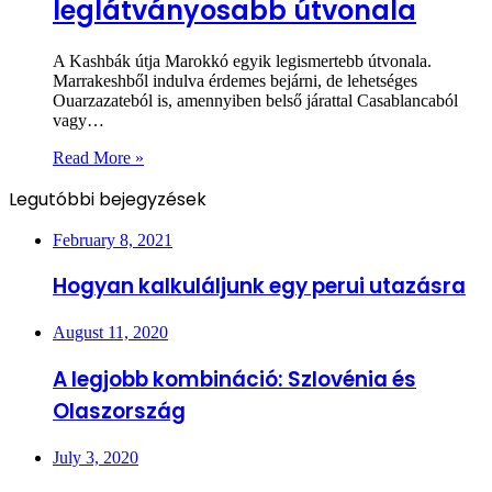
leglátványosabb útvonala
A Kashbák útja Marokkó egyik legismertebb útvonala.
Marrakeshből indulva érdemes bejárni, de lehetséges
Ouarzazateból is, amennyiben belső járattal Casablancaból
vagy…
Read More »
Legutóbbi bejegyzések
February 8, 2021
Hogyan kalkuláljunk egy perui utazásra
August 11, 2020
A legjobb kombináció: Szlovénia és
Olaszország
July 3, 2020