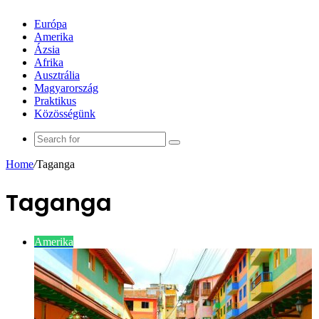
Európa
Amerika
Ázsia
Afrika
Ausztrália
Magyarország
Praktikus
Közösségünk
Search
for
Home
/
Taganga
Taganga
Amerika