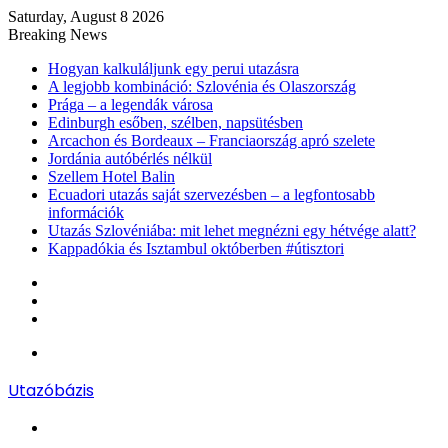
Saturday, August 8 2026
Breaking News
Hogyan kalkuláljunk egy perui utazásra
A legjobb kombináció: Szlovénia és Olaszország
Prága – a legendák városa
Edinburgh esőben, szélben, napsütésben
Arcachon és Bordeaux – Franciaország apró szelete
Jordánia autóbérlés nélkül
Szellem Hotel Balin
Ecuadori utazás saját szervezésben – a legfontosabb
információk
Utazás Szlovéniába: mit lehet megnézni egy hétvége alatt?
Kappadókia és Isztambul októberben #útisztori
Log
In
Random
Article
Sidebar
Menu
Utazóbázis
Search
for