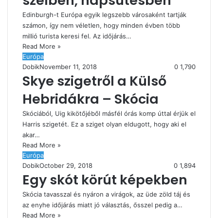
szélben, napsütésben
Edinburgh-t Európa egyik legszebb városaként tartják
számon, így nem véletlen, hogy minden évben több
millió turista keresi fel. Az időjárás…
Read More »
Európa
Dobik
November 11, 2018
0
1,790
Skye szigetről a Külső
Hebridákra – Skócia
Skóciából, Uig kikötőjéből másfél órás komp úttal érjük el
Harris szigetét. Ez a sziget olyan eldugott, hogy aki el
akar…
Read More »
Európa
Dobik
October 29, 2018
0
1,894
Egy skót körút képekben
Skócia tavasszal és nyáron a virágok, az üde zöld táj és
az enyhe időjárás miatt jó választás, ősszel pedig a…
Read More »