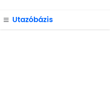
Utazóbázis
Menu
Se