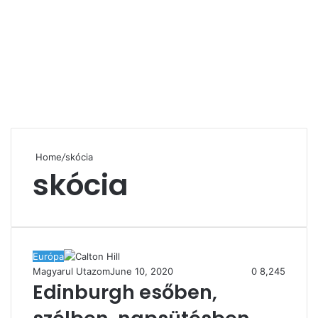
Home
/
skócia
skócia
Európa
Magyarul Utazom
June 10, 2020
0
8,245
Edinburgh esőben,