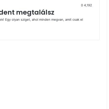
0
4,192
ndent megtalálsz
nek! Egy olyan sziget, ahol minden megvan, amit csak el