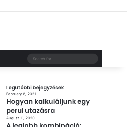
Log In
Random Article
Sidebar
Search
for
Legutóbbi bejegyzések
February 8, 2021
Hogyan kalkuláljunk egy
perui utazásra
August 11, 2020
A legjobb kombináció: