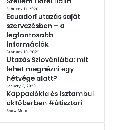
Szellem Hotel Balin
February 11, 2020
Ecuadori utazás saját
szervezésben – a
legfontosabb
információk
February 10, 2020
Utazás Szlovéniába: mit
lehet megnézni egy
hétvége alatt?
January 6, 2020
Kappadókia és Isztambul
októberben #útisztori
Show More