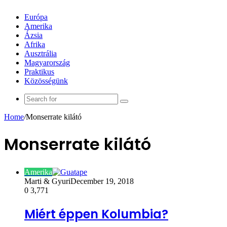
Európa
Amerika
Ázsia
Afrika
Ausztrália
Magyarország
Praktikus
Közösségünk
Search
for
Home
/
Monserrate kilátó
Monserrate kilátó
Amerika
Marti & Gyuri
December 19, 2018
0
3,771
Miért éppen Kolumbia?