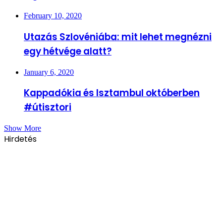
February 10, 2020
Utazás Szlovéniába: mit lehet megnézni
egy hétvége alatt?
January 6, 2020
Kappadókia és Isztambul októberben
#útisztori
Show More
Hirdetés