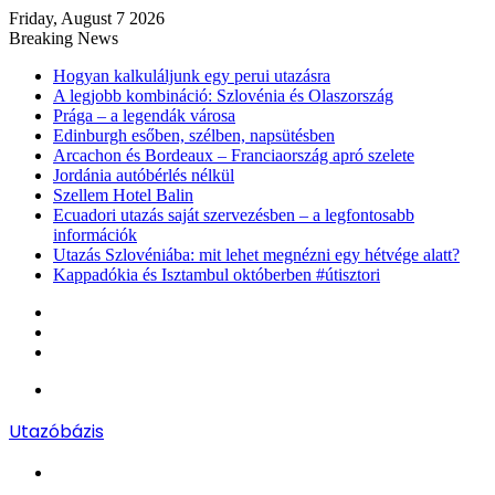
Friday, August 7 2026
Breaking News
Hogyan kalkuláljunk egy perui utazásra
A legjobb kombináció: Szlovénia és Olaszország
Prága – a legendák városa
Edinburgh esőben, szélben, napsütésben
Arcachon és Bordeaux – Franciaország apró szelete
Jordánia autóbérlés nélkül
Szellem Hotel Balin
Ecuadori utazás saját szervezésben – a legfontosabb
információk
Utazás Szlovéniába: mit lehet megnézni egy hétvége alatt?
Kappadókia és Isztambul októberben #útisztori
Log
In
Random
Article
Sidebar
Menu
Utazóbázis
Search
for