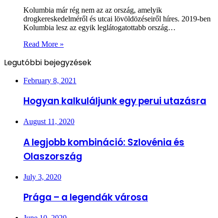
Kolumbia már rég nem az az ország, amelyik
drogkereskedelméről és utcai lövöldözéseiről híres. 2019-ben
Kolumbia lesz az egyik leglátogatottabb ország…
Read More »
Legutóbbi bejegyzések
February 8, 2021
Hogyan kalkuláljunk egy perui utazásra
August 11, 2020
A legjobb kombináció: Szlovénia és
Olaszország
July 3, 2020
Prága – a legendák városa
June 10, 2020