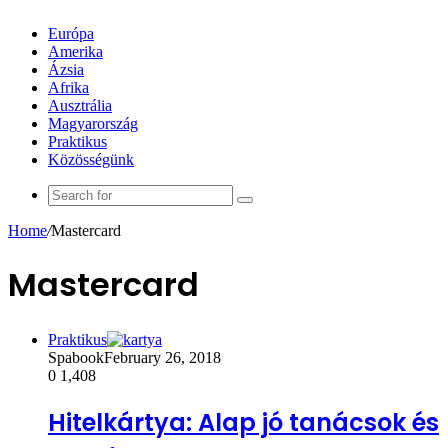
Európa
Amerika
Ázsia
Afrika
Ausztrália
Magyarország
Praktikus
Közösségünk
Search
for
Home
/
Mastercard
Mastercard
Praktikus
Spabook
February 26, 2018
0
1,408
Hitelkártya: Alap jó tanácsok és