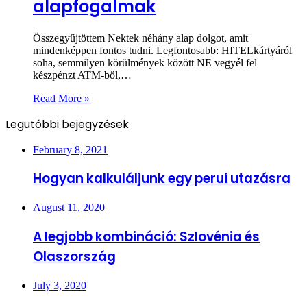
alapfogalmak
Összegyűjtöttem Nektek néhány alap dolgot, amit
mindenképpen fontos tudni. Legfontosabb: HITELkártyáról
soha, semmilyen körülmények között NE vegyél fel
készpénzt ATM-ből,…
Read More »
Legutóbbi bejegyzések
February 8, 2021
Hogyan kalkuláljunk egy perui utazásra
August 11, 2020
A legjobb kombináció: Szlovénia és
Olaszország
July 3, 2020