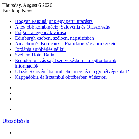
Thursday, August 6 2026
Breaking News
Hogyan kalkuláljunk egy perui utazásra
A legjobb kombináció: Szlovénia és Olaszország
Prága – a legendák városa
Edinburgh esőben, szélben, napsütésben
Arcachon és Bordeaux – Franciaország apró szelete
Jordánia autóbérlés nélkül
Szellem Hotel Balin
Ecuadori utazás saját szervezésben – a legfontosabb
információk
Utazás Szlovéniába: mit lehet megnézni egy hétvége alatt?
Kappadókia és Isztambul októberben #útisztori
Log
In
Random
Article
Sidebar
Menu
Utazóbázis
Search
for