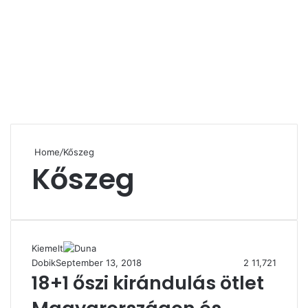
Home
/
Kőszeg
Kőszeg
Kiemelt
Dobik
September 13, 2018
2
11,721
18+1 őszi kirándulás ötlet