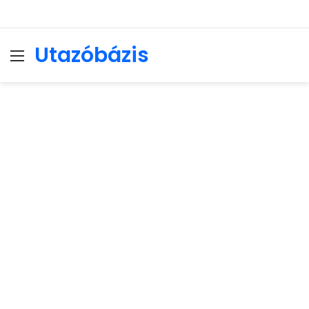
Utazóbázis
Menu
Se