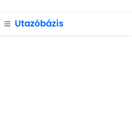
Utazóbázis
Menu
Se