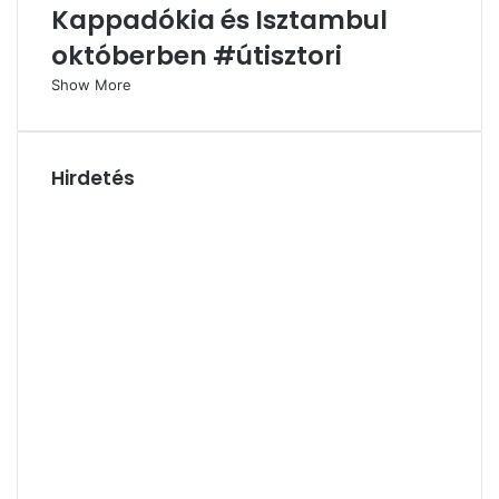
Kappadókia és Isztambul
októberben #útisztori
Show More
Hirdetés