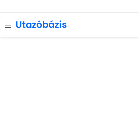
Utazóbázis
Menu
Se