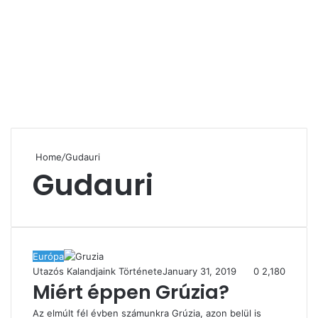
Home
/
Gudauri
Gudauri
Európa
Utazós Kalandjaink Története
January 31, 2019
0
2,180
Miért éppen Grúzia?
Az elmúlt fél évben számunkra Grúzia, azon belül is