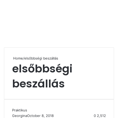
Home
/
elsőbbségi beszállás
elsőbbségi
beszállás
Praktikus
Georgina
October 8, 2018
0
2,512