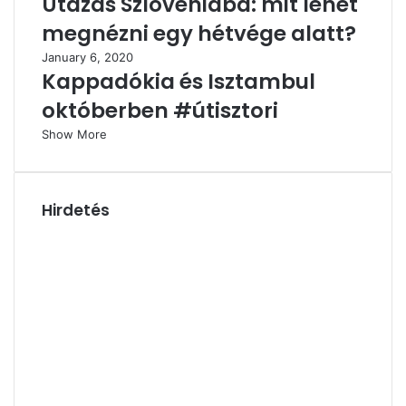
Utazás Szlovéniába: mit lehet
megnézni egy hétvége alatt?
January 6, 2020
Kappadókia és Isztambul
októberben #útisztori
Show More
Hirdetés