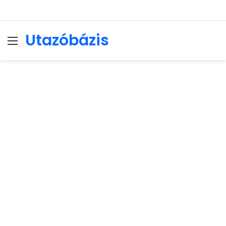
Utazóbázis
Menu
Se