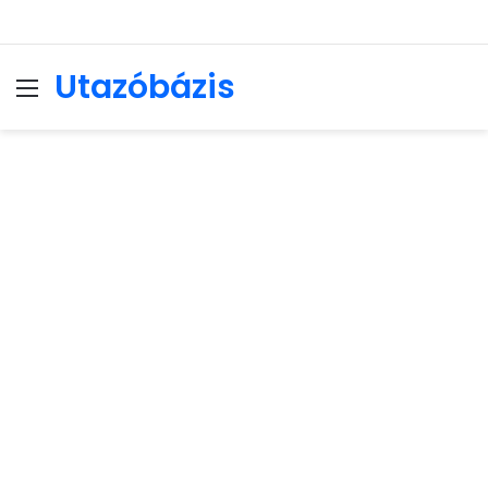
Utazóbázis
Menu
Se