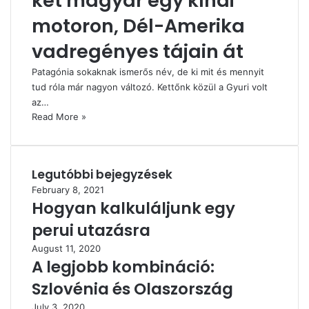
két magyar egy kínai
motoron, Dél-Amerika
vadregényes tájain át
Patagónia sokaknak ismerős név, de ki mit és mennyit
tud róla már nagyon változó. Kettőnk közül a Gyuri volt
az…
Read More »
Legutóbbi bejegyzések
February 8, 2021
Hogyan kalkuláljunk egy
perui utazásra
August 11, 2020
A legjobb kombináció:
Szlovénia és Olaszország
July 3, 2020