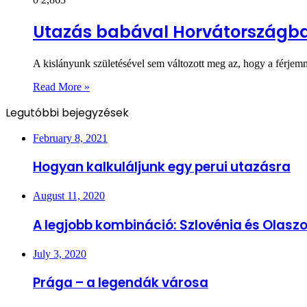
Utazás babával Horvátországb
A kislányunk születésével sem változott meg az, hogy a férjem
Read More »
Legutóbbi bejegyzések
February 8, 2021
Hogyan kalkuláljunk egy perui utazásra
August 11, 2020
A legjobb kombináció: Szlovénia és Olasz
July 3, 2020
Prága – a legendák városa