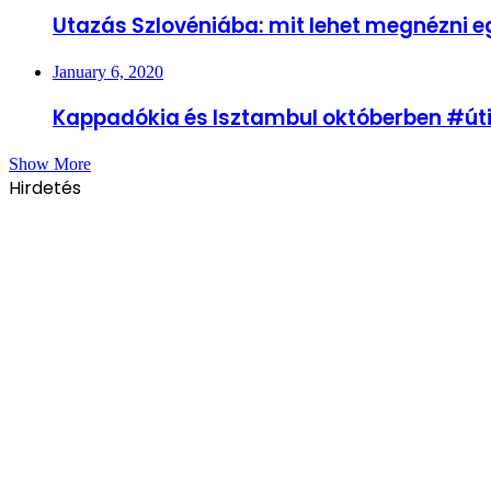
Utazás Szlovéniába: mit lehet megnézni e
January 6, 2020
Kappadókia és Isztambul októberben #úti
Show More
Hirdetés