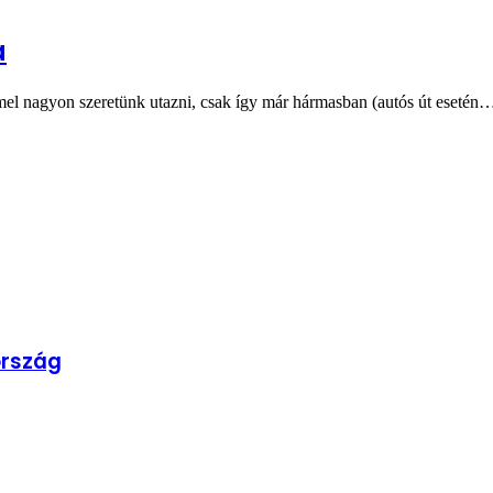
a
mel nagyon szeretünk utazni, csak így már hármasban (autós út esetén
ország