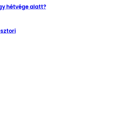
gy hétvége alatt?
sztori