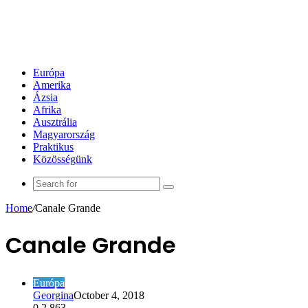
Európa
Amerika
Ázsia
Afrika
Ausztrália
Magyarország
Praktikus
Közösségünk
Search
for
Home
/
Canale Grande
Canale Grande
Európa
Georgina
October 4, 2018
0
2,863