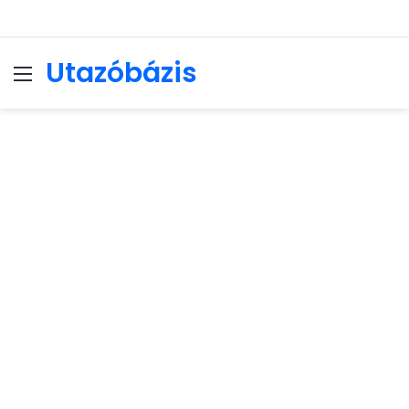
Utazóbázis
Menu
Se