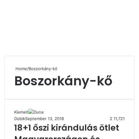
Home
/
Boszorkány-kő
Boszorkány-kő
Kiemelt
Dobik
September 13, 2018
2
11,721
18+1 őszi kirándulás ötlet