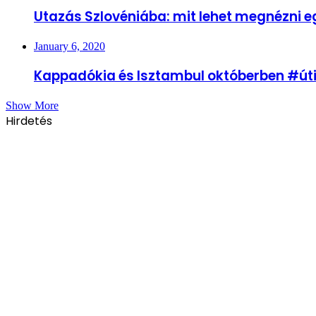
Utazás Szlovéniába: mit lehet megnézni e
January 6, 2020
Kappadókia és Isztambul októberben #úti
Show More
Hirdetés