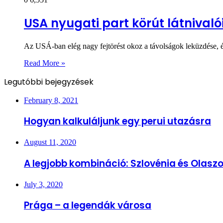
USA nyugati part körút látnivalói
Az USÁ-ban elég nagy fejtörést okoz a távolságok leküzdése, é
Read More »
Legutóbbi bejegyzések
February 8, 2021
Hogyan kalkuláljunk egy perui utazásra
August 11, 2020
A legjobb kombináció: Szlovénia és Olasz
July 3, 2020
Prága – a legendák városa