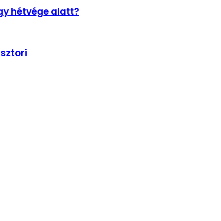
gy hétvége alatt?
sztori