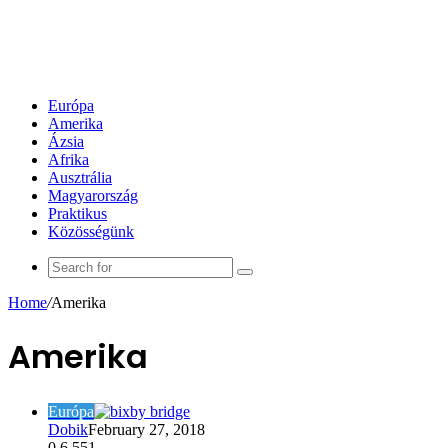
Európa
Amerika
Ázsia
Afrika
Ausztrália
Magyarország
Praktikus
Közösségünk
Search
for
Home
/
Amerika
Amerika
Európa
Dobik
February 27, 2018
0
6,551