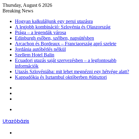
Thursday, August 6 2026
Breaking News
Hogyan kalkuláljunk egy perui utazásra
A legjobb kombináció: Szlovénia és Olaszország
Prága – a legendák városa
Edinburgh esőben, szélben, napsütésben
Arcachon és Bordeaux – Franciaország apró szelete
Jordánia autóbérlés nélkül
Szellem Hotel Balin
Ecuadori utazás saját szervezésben – a legfontosabb
információk
Utazás Szlovéniába: mit lehet megnézni egy hétvége alatt?
Kappadókia és Isztambul októberben #útisztori
Log
In
Random
Article
Sidebar
Menu
Utazóbázis
Search
for