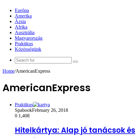
Európa
Amerika
Ázsia
Afrika
Ausztrália
Magyarország
Praktikus
Közösségünk
Search
for
Home
/
AmericanExpress
AmericanExpress
Praktikus
Spabook
February 26, 2018
0
1,408
Hitelkártya: Alap jó tanácsok és