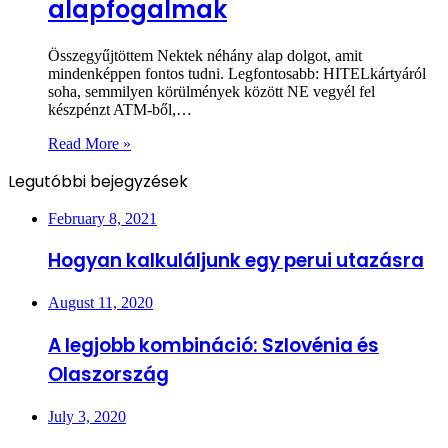
alapfogalmak
Összegyűjtöttem Nektek néhány alap dolgot, amit
mindenképpen fontos tudni. Legfontosabb: HITELkártyáról
soha, semmilyen körülmények között NE vegyél fel
készpénzt ATM-ből,…
Read More »
Legutóbbi bejegyzések
February 8, 2021
Hogyan kalkuláljunk egy perui utazásra
August 11, 2020
A legjobb kombináció: Szlovénia és
Olaszország
July 3, 2020