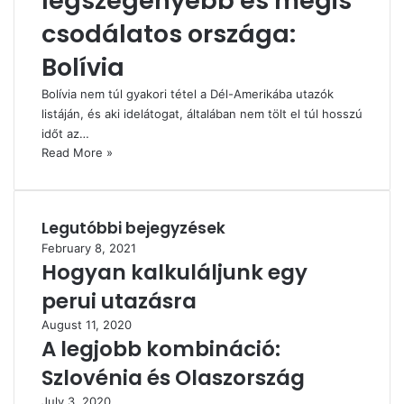
legszegényebb és mégis
csodálatos országa:
Bolívia
Bolívia nem túl gyakori tétel a Dél-Amerikába utazók
listáján, és aki idelátogat, általában nem tölt el túl hosszú
időt az…
Read More »
Legutóbbi bejegyzések
February 8, 2021
Hogyan kalkuláljunk egy
perui utazásra
August 11, 2020
A legjobb kombináció:
Szlovénia és Olaszország
July 3, 2020