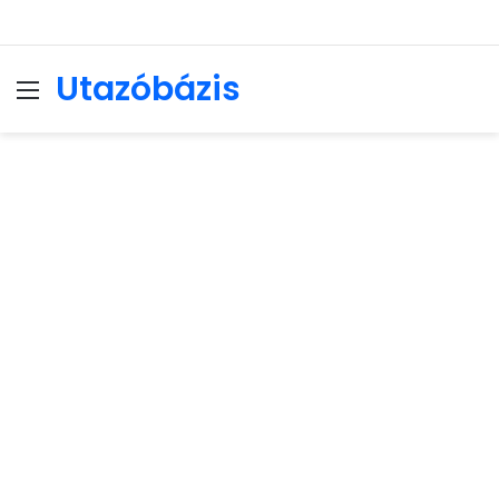
Utazóbázis
Menu
Se