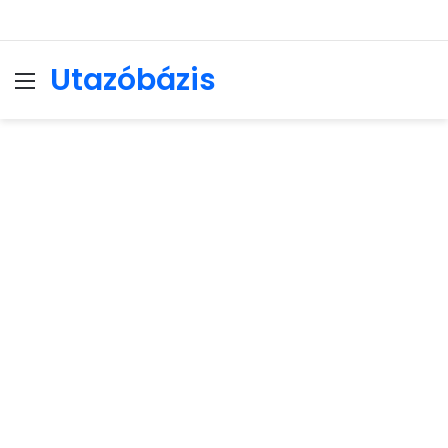
Utazóbázis
Menu
Se