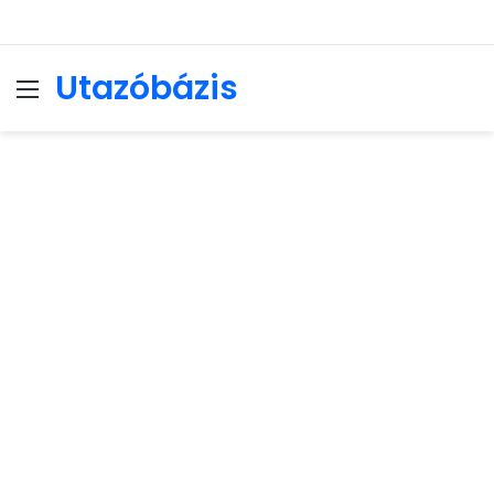
Utazóbázis
Menu
Se