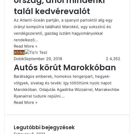
ország, ahol mindenki
talál kedvérevalót
Az Atlanti-óceán partján, a spanyol partoktól alig egy
órányi kompútra található Marokkó, egy sokszínű és
vendégszerető, gazdag iszlám hagyományokkal
rendelkező…
Read More »
Afrika
Dobik
September 29, 2018
2
4,352
Autós körút Marokkóban
Barátságos emberek, homokos tengerpart, hegyek-
völgyek, sivatag és tevék: így töltöttünk nyolc napot
Marokkóban. Odajutás Agadirba Wizzairrel, Marrakechbe
Ryanairrel tudunk repülni.…
Read More »
Legutóbbi bejegyzések