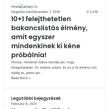
Hírek
Hegedűs Ivett
December 7, 2018
0
3,316
10+1 felejthetetlen
bakancslistás élmény,
amit egyszer
mindenkinek ki kéne
próbálnia!
Persze, mindenki másra mondja azt, hogy
kihagyhatatlan. Én imádok utazni, és ez a tíz élmény volt
eddig az, amire azt…
Read More »
Legutóbbi bejegyzések
February 8, 2021