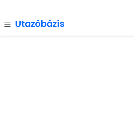
Utazóbázis
Menu
Se