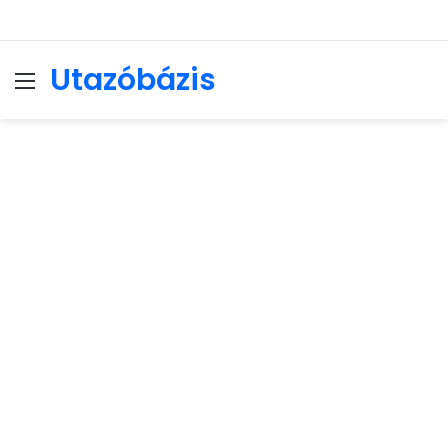
Utazóbázis
Menu
Se