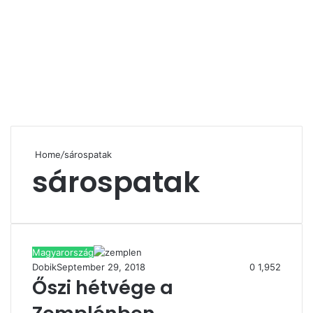
Home
/
sárospatak
sárospatak
Magyarország
Dobik
September 29, 2018
0
1,952
Őszi hétvége a