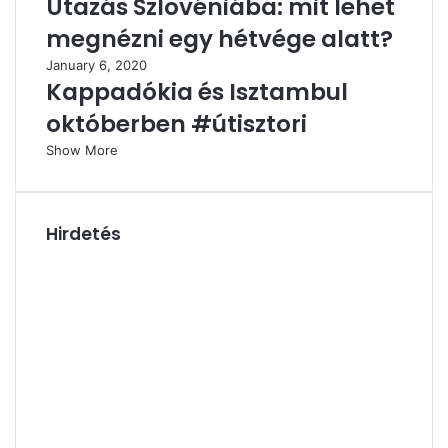
Utazás Szlovéniába: mit lehet
megnézni egy hétvége alatt?
January 6, 2020
Kappadókia és Isztambul
októberben #útisztori
Show More
Hirdetés