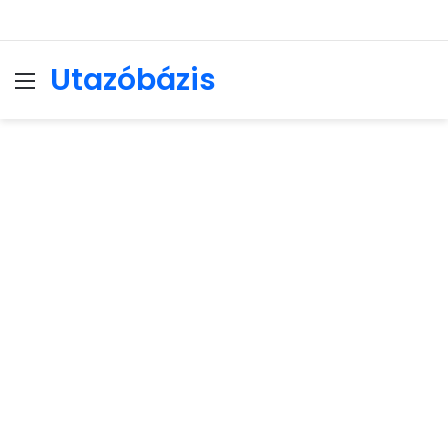
Utazóbázis
Menu
Se