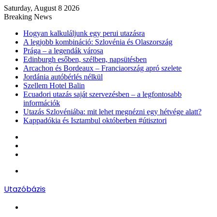
Saturday, August 8 2026
Breaking News
Hogyan kalkuláljunk egy perui utazásra
A legjobb kombináció: Szlovénia és Olaszország
Prága – a legendák városa
Edinburgh esőben, szélben, napsütésben
Arcachon és Bordeaux – Franciaország apró szelete
Jordánia autóbérlés nélkül
Szellem Hotel Balin
Ecuadori utazás saját szervezésben – a legfontosabb
információk
Utazás Szlovéniába: mit lehet megnézni egy hétvége alatt?
Kappadókia és Isztambul októberben #útisztori
Log
In
Random
Article
Sidebar
Menu
Utazóbázis
Search
for