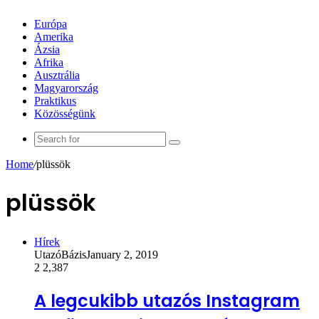
Európa
Amerika
Ázsia
Afrika
Ausztrália
Magyarország
Praktikus
Közösségünk
Search
for
Home
/
plüssök
plüssök
Hírek
UtazóBázis
January 2, 2019
2
2,387
A legcukibb utazós Instagram