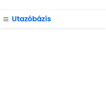
Utazóbázis
Menu
Se