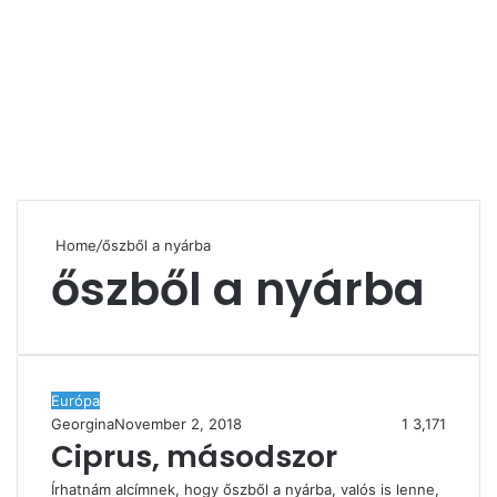
Home
/
őszből a nyárba
őszből a nyárba
Európa
Georgina
November 2, 2018
1
3,171
Ciprus, másodszor
Írhatnám alcímnek, hogy őszből a nyárba, valós is lenne,