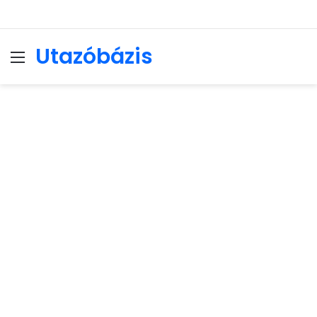
Utazóbázis
Menu
Se