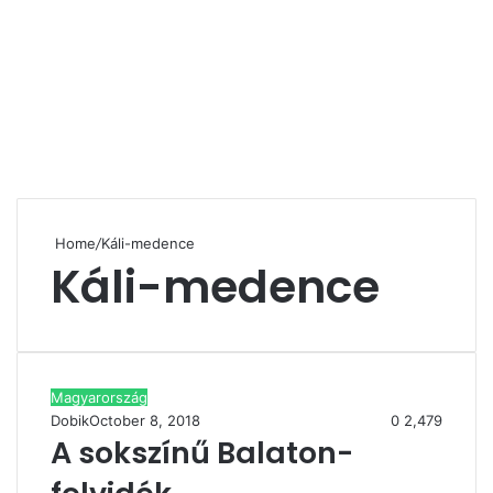
Home
/
Káli-medence
Káli-medence
Magyarország
Dobik
October 8, 2018
0
2,479
A sokszínű Balaton-