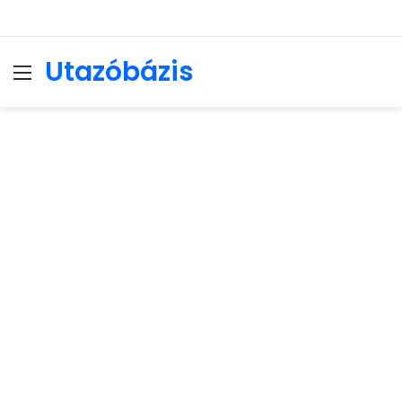
Utazóbázis
Menu
Se