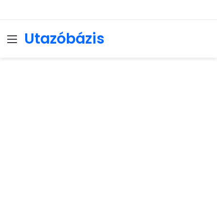
Utazóbázis
Menu
Se