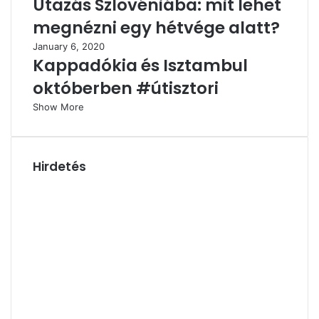
Utazás Szlovéniába: mit lehet
megnézni egy hétvége alatt?
January 6, 2020
Kappadókia és Isztambul
októberben #útisztori
Show More
Hirdetés