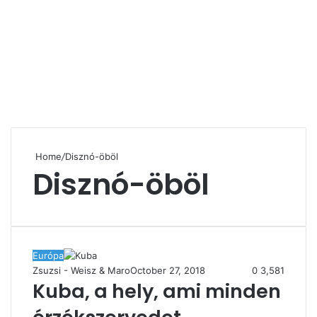
Home
/
Disznó-öböl
Disznó-öböl
Európa
Zsuzsi - Weisz & Maro
October 27, 2018
0
3,581
Kuba, a hely, ami minden