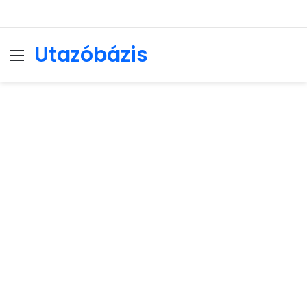
Utazóbázis
Menu
Se