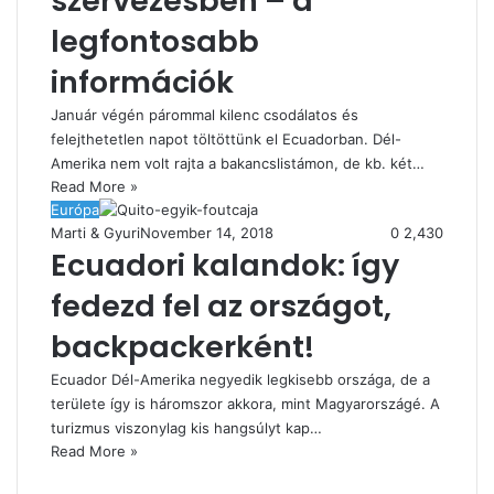
szervezésben – a
legfontosabb
információk
Január végén párommal kilenc csodálatos és
felejthetetlen napot töltöttünk el Ecuadorban. Dél-
Amerika nem volt rajta a bakancslistámon, de kb. két…
Read More »
Európa
Marti & Gyuri
November 14, 2018
0
2,430
Ecuadori kalandok: így
fedezd fel az országot,
backpackerként!
Ecuador Dél-Amerika negyedik legkisebb országa, de a
területe így is háromszor akkora, mint Magyarországé. A
turizmus viszonylag kis hangsúlyt kap…
Read More »