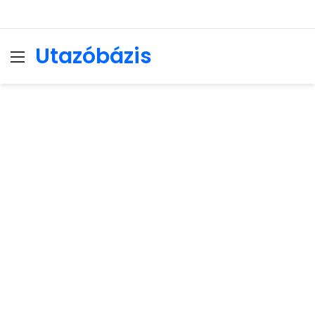
Utazóbázis
Menu
Se