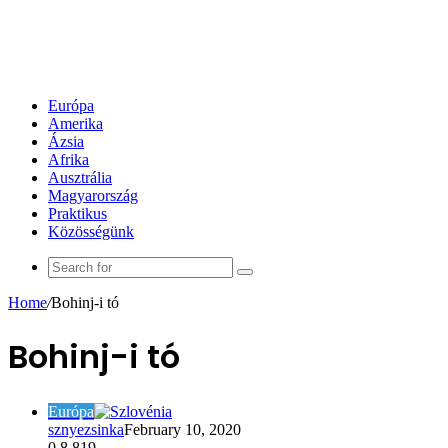
Európa
Amerika
Ázsia
Afrika
Ausztrália
Magyarország
Praktikus
Közösségünk
Search
for
Home
/
Bohinj-i tó
Bohinj-i tó
Európa
sznyezsinka
February 10, 2020
0
8,819