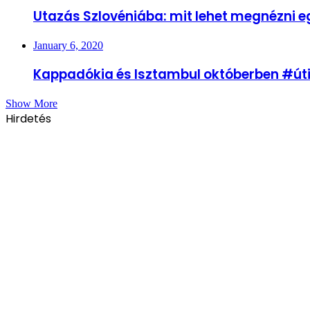
Utazás Szlovéniába: mit lehet megnézni e
January 6, 2020
Kappadókia és Isztambul októberben #úti
Show More
Hirdetés