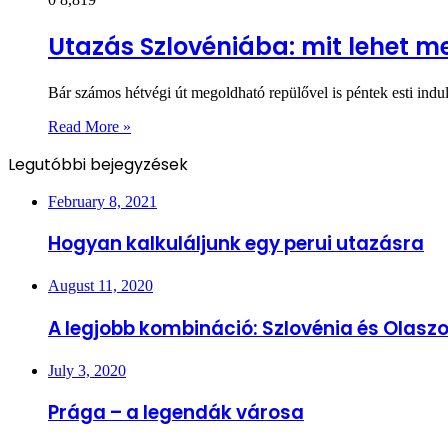
Utazás Szlovéniába: mit lehet m
Bár számos hétvégi út megoldható repülővel is péntek esti indul
Read More »
Legutóbbi bejegyzések
February 8, 2021
Hogyan kalkuláljunk egy perui utazásra
August 11, 2020
A legjobb kombináció: Szlovénia és Olasz
July 3, 2020
Prága – a legendák városa