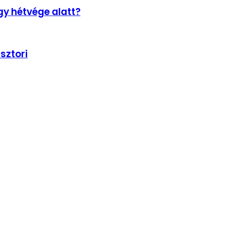
gy hétvége alatt?
sztori