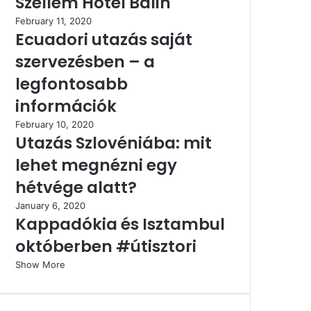
Szellem Hotel Balin
February 11, 2020
Ecuadori utazás saját
szervezésben – a
legfontosabb
információk
February 10, 2020
Utazás Szlovéniába: mit
lehet megnézni egy
hétvége alatt?
January 6, 2020
Kappadókia és Isztambul
októberben #útisztori
Show More