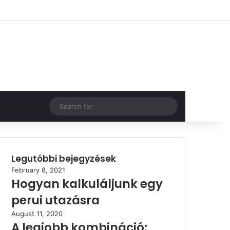
Log In
Random Article
Sidebar
Search
for
Legutóbbi bejegyzések
February 8, 2021
Hogyan kalkuláljunk egy
perui utazásra
August 11, 2020
A legjobb kombináció: