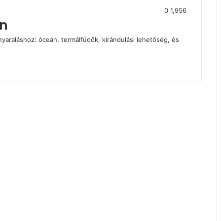
0
1,956
in
yaraláshoz: óceán, termálfüdők, kirándulási lehetőség, és