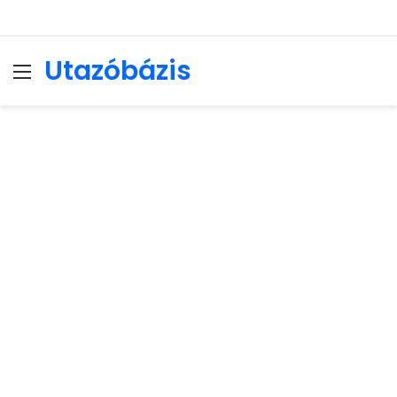
Utazóbázis
Menu
Se