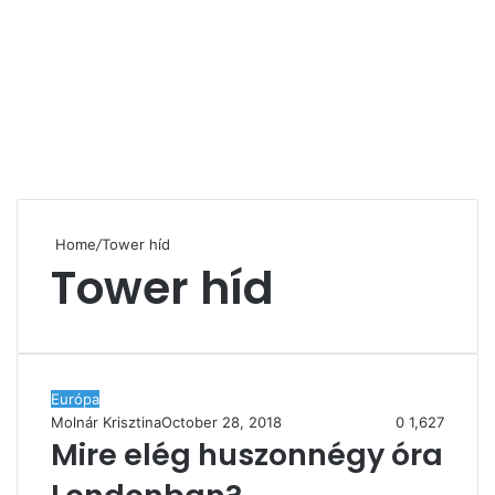
Home
/
Tower híd
Tower híd
Európa
Molnár Krisztina
October 28, 2018
0
1,627
Mire elég huszonnégy óra